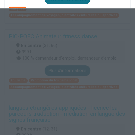
Langues
Accompagnement de voyages, d'activités culturelles ou sportives
PIC-POEC Animateur fitness danse
En centre
(31, 66)
399 h
100 % demandeur d’emploi, demandeur d’emploi
Plus d'informations
Tourisme
Promotion du tourisme local
Accompagnement de voyages, d'activités culturelles ou sportives
langues étrangères appliquées - licence lea |
parcours traduction - médiation en langue des
signes française
En centre
(12, 31)