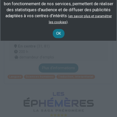
bon fonctionnement de nos services, permettent de réaliser
Activités des ménages en tant qu'employeurs de personnel domestique
des statistiques d'audience et de diffuser des publicités
Services divers
adaptées à vos centres d'intérêts
(
en savoir plus et paramétrer
.
les cookies
)
langues, littératures & civilisations étrangères
et régionales - licence llcer | parcours
OK
espagnol jeunes talents
En centre
(31, 81)
200 h
demandeur d’emploi
Plus d'informations
Langues
Sciences humaines
Traduction, interprétariat