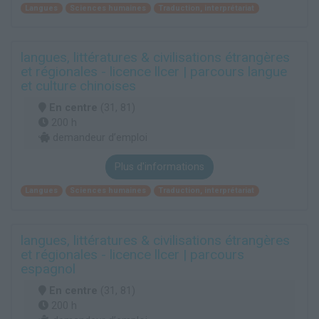
Langues
Sciences humaines
Traduction, interprétariat
langues, littératures & civilisations étrangères
et régionales - licence llcer | parcours langue
et culture chinoises
En centre
(31, 81)
200 h
demandeur d’emploi
Plus d'informations
Langues
Sciences humaines
Traduction, interprétariat
langues, littératures & civilisations étrangères
et régionales - licence llcer | parcours
espagnol
En centre
(31, 81)
200 h