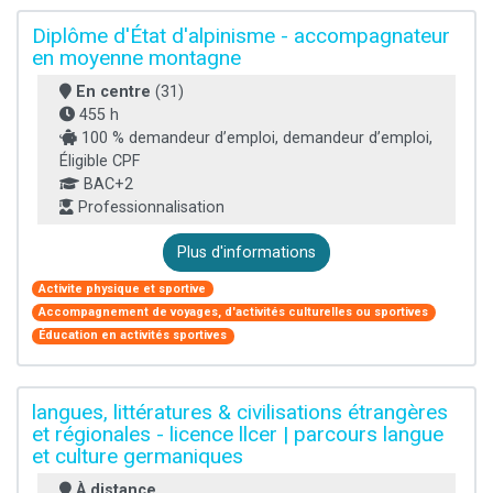
Diplôme d'État d'alpinisme - accompagnateur
en moyenne montagne
En centre
(31)
455 h
100 % demandeur d’emploi, demandeur d’emploi,
Éligible CPF
BAC+2
Professionnalisation
Plus d'informations
Activite physique et sportive
Accompagnement de voyages, d'activités culturelles ou sportives
Éducation en activités sportives
langues, littératures & civilisations étrangères
et régionales - licence llcer | parcours langue
et culture germaniques
À distance