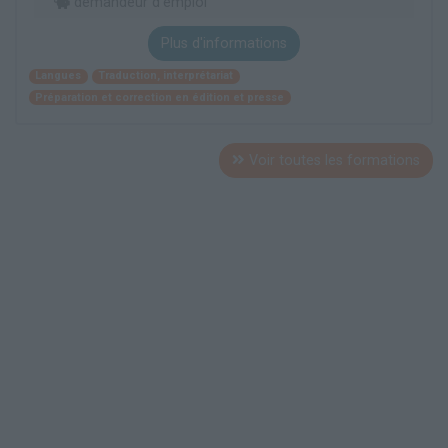
demandeur d’emploi
Plus d'informations
Langues
Traduction, interprétariat
Préparation et correction en édition et presse
Voir toutes les formations