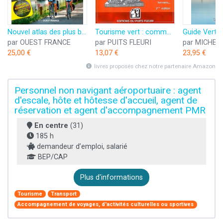
Nouvel atlas des plus belles voies vertes et véloroutes de France
Tourisme vert : comment développer votre projet: Guide pratique juridique et économique, chambres d'hôtes, gîtes ruraux, camping à la ferme, activités équestres, vente de produits fermiers...
Guide Vert 
par OUEST FRANCE
par PUITS FLEURI
par MICHEL
25,00 €
13,07 €
23,95 €
livres proposés chez notre partenaire Amazon
Personnel non navigant aéroportuaire : agent
d'escale, hôte et hôtesse d'accueil, agent de
réservation et agent d'accompagnement PMR
En centre
(31)
185 h
demandeur d’emploi, salarié
BEP/CAP
Plus d'informations
Tourisme
Transport
Accompagnement de voyages, d'activités culturelles ou sportives