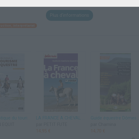
Plus d'informations
uction, interprétariat
Guide pratique du tourisme équestre: 500 QCM de tourisme équestre
LA FRANCE A CHEVAL 2012-2013 PETIT FUTE: GUIDE DU TOURISME EQUESTRE
Guide équestre Dômes-Sancy : Chevauchée dans le parc des volcans d
N EQUIT
par PETIT FUTE
par Chamina
14,95 €
14,70 €