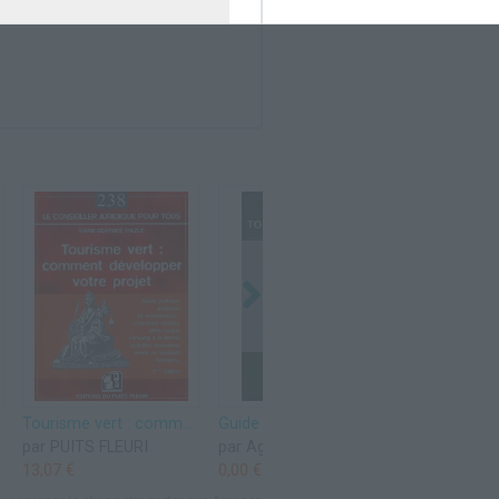
'Auvergne
Tourisme vert : comment développer votre projet: Guide pratique juridique et économique, chambres d'hôtes, gîtes ruraux, camping à la ferme, activités équestres, vente de produits fermiers...
Guide pratique du tourisme équestre à l'usage des cavaliers et des accompagnateurs
par PUITS FLEURI
par Agence française du cheval
13,07 €
0,00 €