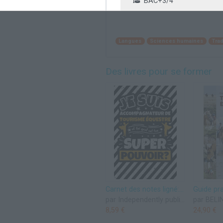
BAC+3/4
Langues
Sciences humaines
Trad
Des livres pour se former
Carnet des notes ligné: Je suis accompagnateur de tourisme équestre et toi quel est ton super pouvoir?
par Independently published
par BELI
8,59 €
24,90 €