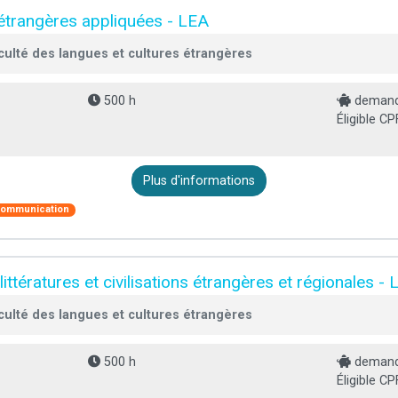
étrangères appliquées - LEA
culté des langues et cultures étrangères
500 h
demande
Éligible CP
Plus d'informations
ommunication
ittératures et civilisations étrangères et régionales -
culté des langues et cultures étrangères
500 h
demande
Éligible CP