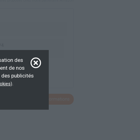
ivres proposés chez notre partenaire Amazon
/4
sation des
ment de nos
 des publicités
.
ookies
)
Voir toutes les formations