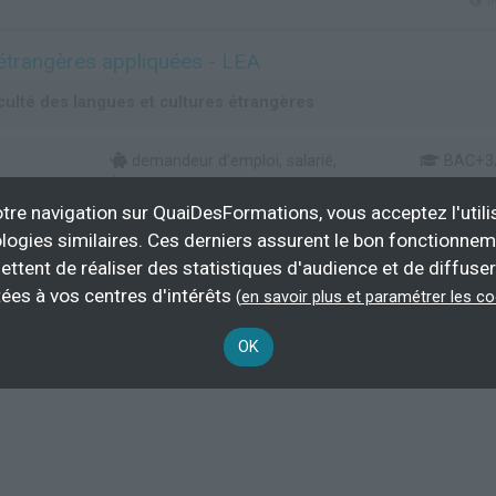
l
étrangères appliquées - LEA
culté des langues et cultures étrangères
demandeur d’emploi, salarié,
BAC+3
Éligible CPF
tre navigation sur QuaiDesFormations, vous acceptez l'utili
Plus d'informations
logies similaires. Ces derniers assurent le bon fonctionne
ettent de réaliser des statistiques d'audience et de diffuser
ommunication
ées à vos centres d'intérêts
(
en savoir plus et paramétrer les c
OK