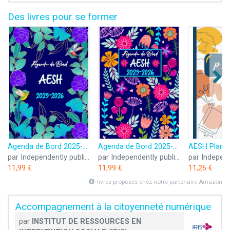
Des livres pour se former
Agenda de Bord 2025-2026 AESH: Planificateur Hebdomadaire et Mensuel pour les Accompagnants des élèves en Situation de Handicap.
Agenda de Bord 2025-2026 AESH: Planificateur Hebdomadaire et Mensuel pour les Accompagnants des élèves en Situation de Handicap.
par Independently published
par Independently published
11,99 €
11,99 €
11,26 €
livres proposés chez notre partenaire Amazon
Accompagnement à la citoyenneté numérique
par
INSTITUT DE RESSOURCES EN