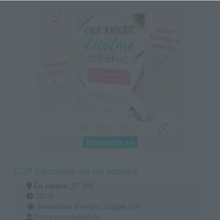
CQP Educateur de vie scolaire
En centre
(07, 69)
231 h
demandeur d’emploi, Éligible CPF
Professionnalisation