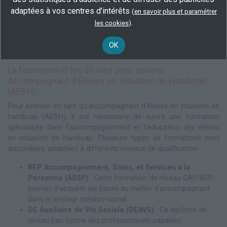
handicap (AESH) peut être chargé d'accompagner un élève
adaptées à vos centres d'intérêts
(
en savoir plus et paramétrer
atteint de trouble du spectre de l'autisme (TSA). Il devra l'aider à
.
les cookies
)
suivre les activités de la journée, le soutenir dans les moments
difficiles et favoriser son autonomie dans les interactions
OK
sociales.
La formation et les études pour devenir
Accompagnant d'Élèves en Situation de Handicap
(AESH)
Pour exercer en tant qu'accompagnant d'élèves en situation de
handicap (AESH), il est nécessaire de suivre une formation
spécialisée dans l'accompagnement et l'éducation des élèves
en situation de handicap. Plusieurs types de formations sont
disponibles, adaptées à différents niveaux de qualification :
BEP Accompagnement, Soins, et Services à la
Personne (ASSP)
: Cette formation de niveau CAP/BEP
permet d'acquérir les bases du métier d'accompagnant
dans le secteur médico-social.
DE Auxiliaire de Vie Sociale (DEAVS)
: Ce diplôme de
niveau bac forme des professionnels capables