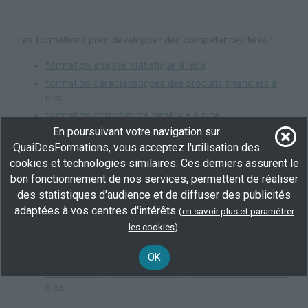
Les formations pour développer des compétences liées :
formation analyse statistique à nice
formation caractéristiques des produits financiers à
nice
formation comptabilité générale à nice
En poursuivant votre navigation sur
formation droit des assurances à nice
QuaiDesFormations, vous acceptez l'utilisation des
formation économétrie à nice
cookies et technologies similaires. Ces derniers assurent le
formation finance à nice
bon fonctionnement de nos services, permettent de réaliser
formation logiciels de modélisation et simulation à
des statistiques d'audience et de diffuser des publicités
nice
adaptées à vos centres d'intérêts
(
en savoir plus et paramétrer
formation logiciels de statistiques à nice
.
les cookies
)
formation marketing / mercatique à nice
formation modélisation mathématique à nice
OK
formation réglementation des produits d'assurances à
nice