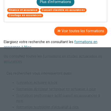
Plus d'informations
Finance et assurance
Conseil clientèle en assurances
Courtage en assurances
Voir toutes les formations
Elargisez votre recherche en consultant les
formations en
assurance à Nice
.
Ou consultez toutes les
formations en études actuarielles en
assurances
.
Ces recherches vous intéresseront aussi :
formation actuaire à nice
formation directeur technique en actuariat à nice
formation gestionnaire actif-passif en assurances à
nice
formation technicien d'actuariat à nice