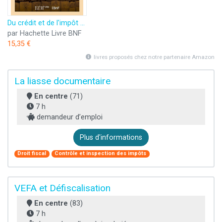
Du crédit et de l'impôt ou ce qu'il y a à faire, par un ancien receveur des finances
par Hachette Livre BNF
15,35 €
livres proposés chez notre partenaire Amazon
La liasse documentaire
En centre
(71)
7 h
demandeur d’emploi
Plus d'informations
Droit fiscal
Contrôle et inspection des impôts
VEFA et Défiscalisation
En centre
(83)
7 h