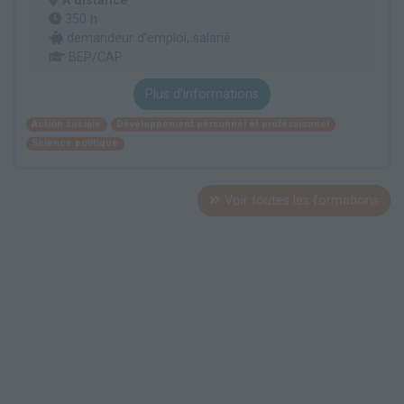
À distance
350 h
demandeur d’emploi, salarié
BEP/CAP
Plus d'informations
Action sociale
Développement personnel et professionnel
Science politique
Voir toutes les formations