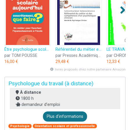
Être psychologue scolaire aujourd'hui : Un métier pour favoriser l'épanouissement à l'école
Référentiel du métier et des compétences d'un psychologue clinicien: Identité du Psychologue Clinicien
par TOM POUSSE
par Presses Académiques Francophones
par CHRONI
16,00 €
29,48 €
12,33 €
livres proposés chez notre partenaire Amazon
Psychologue du travail (à distance)
À distance
1800 h
demandeur d’emploi
Plus d'informations
Psychologie
Orientation scolaire et professionnelle