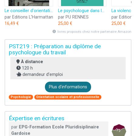
Le conseiller d'orientation psychologue au Gabon
Le psychologue dans le champ de la santé au travail: Réalités, développements et potentialités
par Editions L'Harmattan
par PU RENNES
par Editions
16,49 €
25,00 €
25,00 €
livres proposés chez notre partenaire Amazon
PST219 : Préparation au diplôme de
psychologue du travail
À distance
120 h
demandeur d’emploi
Plus d'informations
Psychologie
Orientation scolaire et professionnelle
Éxpertise en écritures
par
EPG-Formation Ecole Pluridisiplinaire
Gardoise