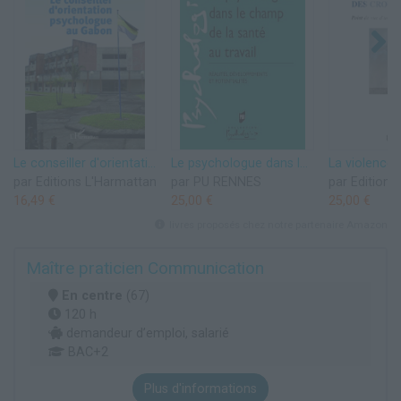
Le conseiller d'orientation psychologue au Gabon
Le psychologue dans le champ de la santé au travail: Réalités, développements et potentialités
par Editions L'Harmattan
par PU RENNES
par Editions
16,49 €
25,00 €
25,00 €
livres proposés chez notre partenaire Amazon
Maître praticien Communication
En centre
(67)
120 h
demandeur d’emploi, salarié
BAC+2
Plus d'informations