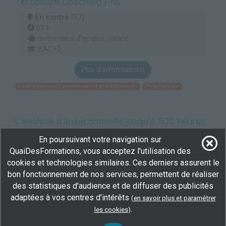
Technicien Coaching PNL
En centre
(67)
60 h
demandeur d’emploi, salarié
BAC+2
Plus d'informations
Développement personnel et professionnel
Psychologie
L'analyse transactionnelle jusqu'à 500 heures
En centre
(67)
En poursuivant votre navigation sur
500 h
QuaiDesFormations, vous acceptez l'utilisation des
demandeur d’emploi
cookies et technologies similaires. Ces derniers assurent le
bon fonctionnement de nos services, permettent de réaliser
Plus d'informations
des statistiques d'audience et de diffuser des publicités
Psychologie
adaptées à vos centres d'intérêts
(
en savoir plus et paramétrer
.
les cookies
)