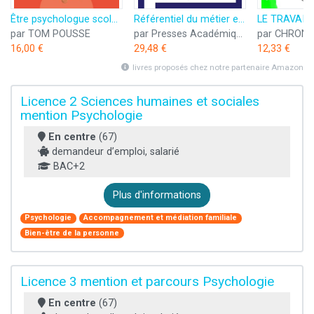
Être psychologue scolaire aujourd'hui : Un métier pour favoriser l'épanouissement à l'école
Référentiel du métier et des compétences d'un psychologue clinicien: Identité du Psychologue Clinicien
par TOM POUSSE
par Presses Académiques Francophones
par CHRONI
16,00 €
29,48 €
12,33 €
livres proposés chez notre partenaire Amazon
Licence 2 Sciences humaines et sociales
mention Psychologie
En centre
(67)
demandeur d’emploi, salarié
BAC+2
Plus d'informations
Psychologie
Accompagnement et médiation familiale
Bien-être de la personne
Licence 3 mention et parcours Psychologie
En centre
(67)