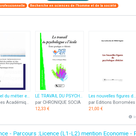
 professionnelle
Recherche en sciences de l'homme et de la société
Référentiel du métier et des compétences d'un psychologue clinicien: Identité du Psychologue Clinicien
LE TRAVAIL DU PSYCHOLOGUE A L'ECOLE: Entre pratique et théorie
Les nouvelles figures du psychologue clinicien
par Presses Académiques Francophones
par CHRONIQUE SOCIA
par Editions Borromées
12,33 €
21,00 €
l
nce - Parcours :Licence (L1-L2) mention Economie -