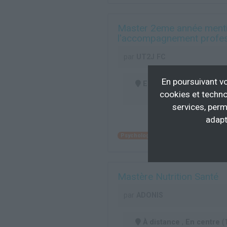
Master 2eme année mentio
l'accompagnement profess
par
UT2J FC
En poursuivant vo
En centre
(31)
cookies et techno
services, perm
adapt
Psychologie
Conseil en emploi et i
Mastère Nutrition Santé
par
ADONIS
À distance
,
En centre
(1