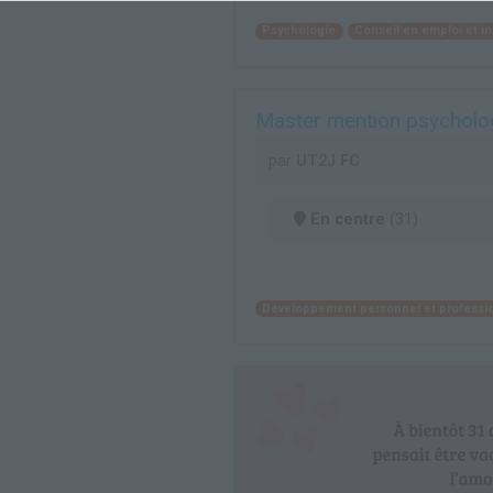
Psychologie
Conseil en emploi et i
Master mention psychologi
par
UT2J FC
En centre
(31)
Développement personnel et professi