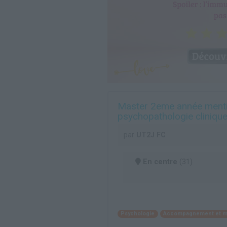
Master 2eme année mentio
psychopathologie cliniqu
par
UT2J FC
En centre
(31)
Psychologie
Accompagnement et méd