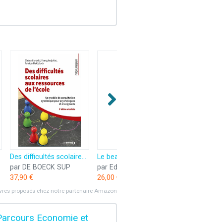
Des difficultés scolaires aux ressources de l'école: Un modèle de consultation systémique pour psychologues et enseignants
Le beau métier de psychologue: Journal d'un psychodramatiste
par DE BOECK SUP
par Editions L'Harmattan
37,90 €
26,00 €
ivres proposés chez notre partenaire Amazon
 Parcours Economie et