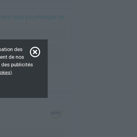
cours-type psychologie de
sation des
emandeur d’emploi,
ment de nos
 d’emploi
 des publicités
.
ookies
)
t