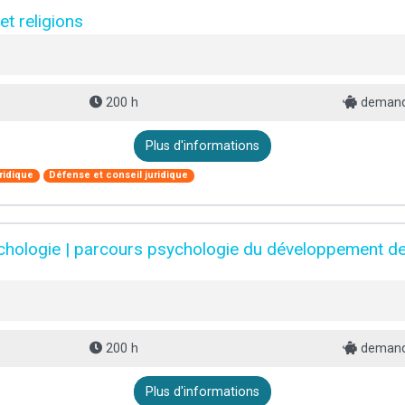
et religions
200 h
demand
Plus d'informations
ridique
Défense et conseil juridique
chologie | parcours psychologie du développement de 
200 h
demand
Plus d'informations