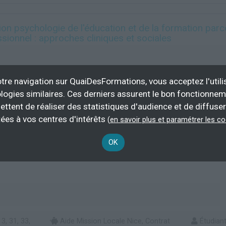
n psychologie de l'éducation et de la formation par
ionnel : approches cliniques et sociales
tre navigation sur QuaiDesFormations, vous acceptez l'utili
900 h
100 % d
logies similaires. Ces derniers assurent le bon fonctionne
demandeur
ettent de réaliser des statistiques d'audience et de diffuser
Plus d'informations
ées à vos centres d'intérêts
(
en savoir plus et paramétrer les c
nsertion socioprofessionnelle
Conseil en formation
OK
3, 31, 33,
Aide Mission Locale Nice, Contrat
Étudian