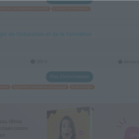
nsertion socioprofessionnelle
Conseil en formation
e de l'éducation et de la formation
200 h
demand
Plus d'informations
onnel
Ingénierie formation pédagogie
Psychologie