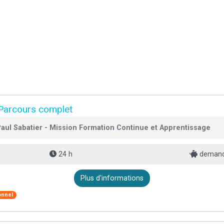
arcours complet
 Paul Sabatier - Mission Formation Continue et Apprentissage
24 h
demand
Plus d'informations
onnel