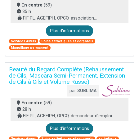
En centre
(59)
35 h
FIF PL, AGEFIPH, OPCO, association...
Plus d'informations
Services divers
Soins esthétiques et corporels
Maquillage permanent
Beauté du Regard Complète (Rehaussement
de Cils, Mascara Semi-Permanent, Extension
de Cils à Cils et Volume Russe)
par
SUBLIMA
En centre
(59)
28 h
FIF PL, AGEFIPH, OPCO, demandeur d’emploi...
Plus d'informations
Services divers
Soins esthétiques et corporels
esthétique