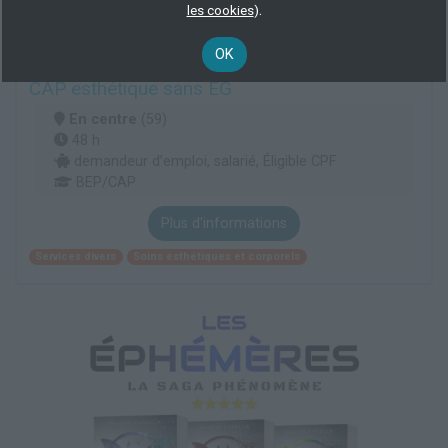
.
les cookies
)
Services divers
Soins esthétiques et corporels
OK
CAP esthétique sans EG
En centre
(59)
48 h
demandeur d’emploi, salarié, Éligible CPF
BEP/CAP
Plus d'informations
Services divers
Soins esthétiques et corporels