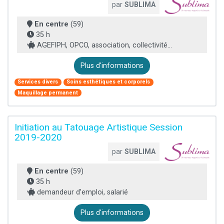
par
SUBLIMA
En centre
(59)
35 h
AGEFIPH, OPCO, association, collectivité...
Plus d'informations
Services divers
Soins esthétiques et corporels
Maquillage permanent
Initiation au Tatouage Artistique Session
2019-2020
par
SUBLIMA
En centre
(59)
35 h
demandeur d’emploi, salarié
Plus d'informations