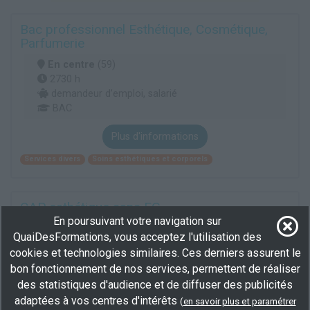
Bac professionnel Esthétique, Cosmétique,
Parfumerie
En centre
(59)
2730 h
demandeur d’emploi, salarié
BAC
Plus d'informations
Services divers
Soins esthétiques et corporels
CAP esthétique sans EG
En poursuivant votre navigation sur
En centre
(59)
QuaiDesFormations, vous acceptez l'utilisation des
949 h
cookies et technologies similaires. Ces derniers assurent le
demandeur d’emploi, salarié, Éligible CPF
bon fonctionnement de nos services, permettent de réaliser
BEP/CAP
des statistiques d'audience et de diffuser des publicités
adaptées à vos centres d'intérêts
Plus d'informations
(
en savoir plus et paramétrer