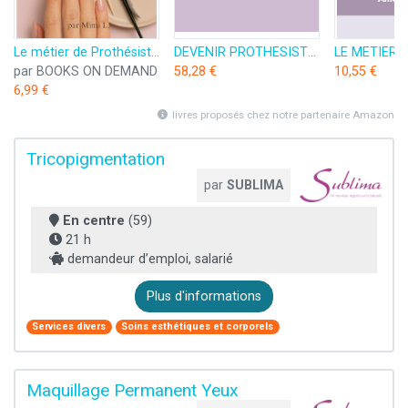
Le métier de Prothésiste Ongulaire: Le Guide Complet pour bien débuter et réussir
DEVENIR PROTHESISTE ONGULAIRE Spécialisée en pose américaine Gel-X
par BOOKS ON DEMAND
58,28 €
10,55 €
6,99 €
livres proposés chez notre partenaire Amazon
Tricopigmentation
par
SUBLIMA
En centre
(59)
21 h
demandeur d’emploi, salarié
Plus d'informations
Services divers
Soins esthétiques et corporels
Maquillage Permanent Yeux