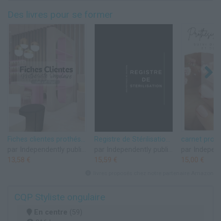
Des livres pour se former
Fiches clientes prothésiste ongulaire pose gel x
Registre de Stérilisation – Suivi Hygiène et Traçabilité des Outils pour Prothésiste Ongulaire
par Independently published
par Independently published
13,58 €
15,59 €
15,00 €
livres proposés chez notre partenaire Amazon
CQP Styliste ongulaire
En centre
(59)