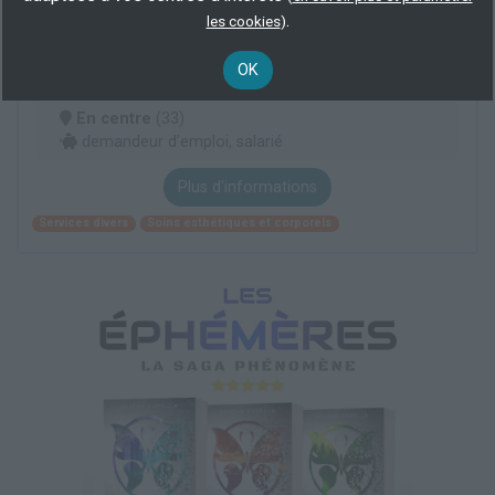
Services divers
Soins esthétiques et corporels
.
les cookies
)
OK
Stylisme ongulaire 15 jours
En centre
(33)
demandeur d’emploi, salarié
Plus d'informations
Services divers
Soins esthétiques et corporels