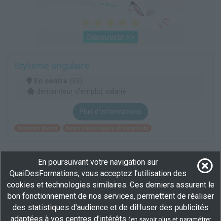
Stylisme ongulaire
En centre
(33)
demandeur d’emploi, salarié
Plus d'informations
Services divers
Soins esthétiques et corporels
Stylisme ongulaire 10 jours
En poursuivant votre navigation sur
QuaiDesFormations, vous acceptez l'utilisation des
En centre
(33)
cookies et technologies similaires. Ces derniers assurent le
demandeur d’emploi, salarié
bon fonctionnement de nos services, permettent de réaliser
des statistiques d'audience et de diffuser des publicités
Plus d'informations
adaptées à vos centres d'intérêts
(
en savoir plus et paramétrer