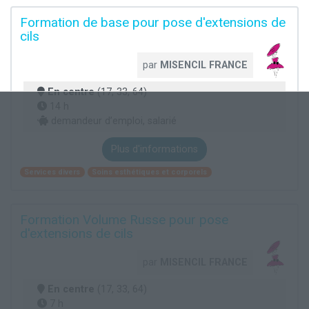
Formation de base pour pose d'extensions de
cils
par
MISENCIL FRANCE
En centre
(17, 33, 64)
14 h
demandeur d’emploi, salarié
Plus d'informations
Services divers
Soins esthétiques et corporels
Formation Volume Russe pour pose
d'extensions de cils
par
MISENCIL FRANCE
En centre
(17, 33, 64)
7 h