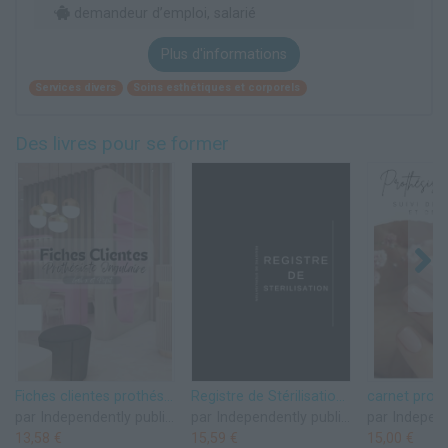
demandeur d’emploi, salarié
Plus d'informations
Services divers
Soins esthétiques et corporels
Des livres pour se former
Fiches clientes prothésiste ongulaire pose gel x
Registre de Stérilisation – Suivi Hygiène et Traçabilité des Outils pour Prothésiste Ongulaire
par Independently published
par Independently published
13,58 €
15,59 €
15,00 €