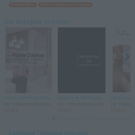
Services divers
Soins esthétiques et corporels
Des livres pour se former
Fiches clientes prothésiste ongulaire pose gel x
Registre de Stérilisation – Suivi Hygiène et Traçabilité des Outils pour Prothésiste Ongulaire
par Independently published
par Independently published
13,58 €
15,59 €
15,00 €
livres proposés chez notre partenaire Amazon
Esthétique Technique Innovante