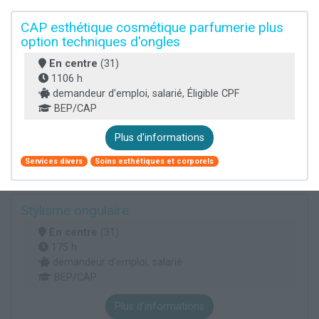
CAP esthétique cosmétique parfumerie plus
option techniques d'ongles
En centre
(31)
1106 h
demandeur d’emploi, salarié, Éligible CPF
BEP/CAP
Plus d'informations
Services divers
Soins esthétiques et corporels
Stylisme ongulaire
En centre
(31)
175 h
demandeur d’emploi, salarié
BEP/CAP
Plus d'informations