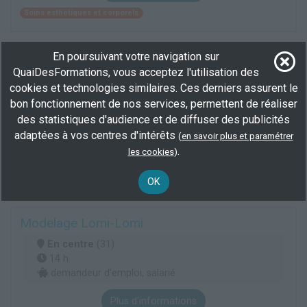
Soins esthétiques et corporels
En poursuivant votre navigation sur
CAP esthétique cosmétique parfumerie
QuaiDesFormations, vous acceptez l'utilisation des
En centre
(31)
cookies et technologies similaires. Ces derniers assurent le
718 h
bon fonctionnement de nos services, permettent de réaliser
demandeur d’emploi, salarié, Éligible CPF
des statistiques d'audience et de diffuser des publicités
BEP/CAP
adaptées à vos centres d'intérêts
(
en savoir plus et paramétrer
.
les cookies
)
Plus d'informations
Services divers
Soins esthétiques et corporels
OK
Modelage Lomi-Lomi
En centre
(31)
14 h
demandeur d’emploi, salarié
Plus d'informations