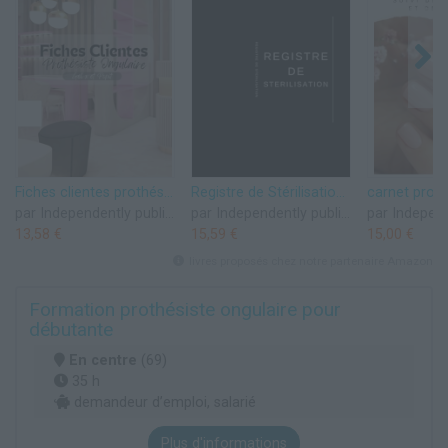
Fiches clientes prothésiste ongulaire pose gel x
Registre de Stérilisation – Suivi Hygiène et Traçabilité des Outils pour Prothésiste Ongulaire
par Independently published
par Independently published
13,58 €
15,59 €
15,00 €
livres proposés chez notre partenaire Amazon
Formation prothésiste ongulaire pour
débutante
En centre
(69)
35 h
demandeur d’emploi, salarié
Plus d'informations