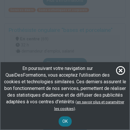
Plus d'informations
Services divers
Soins esthétiques et corporels
Prothésiste ongulaire "bases et porcelaine"
En centre
(69)
32 h
demandeur d’emploi, salarié
Plus d'informations
En poursuivant votre navigation sur
Services divers
Soins esthétiques et corporels
QuaiDesFormations, vous acceptez l'utilisation des
cookies et technologies similaires. Ces derniers assurent le
bon fonctionnement de nos services, permettent de réaliser
Prothésiste ongulaire et Nail Art
des statistiques d'audience et de diffuser des publicités
"Chrysophase"
adaptées à vos centres d'intérêts
(
en savoir plus et paramétrer
En centre
(69)
.
les cookies
)
118 h
demandeur d’emploi, salarié
OK