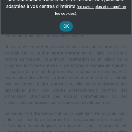
gestion de biens immobiliers. Ce secteur se compose de
adaptées à vos centres d'intérêts
(
en savoir plus et paramétrer
diverses activités allant de l'évaluation des propriétés à la
.
les cookies
)
négociation des contrats de vente. Les principaux acteurs de ce
domaine incluent les
agents immobiliers
, les notaires, les
OK
promoteurs, ainsi que les investisseurs et les particuliers
cherchant à acquérir ou à vendre un bien.
Un exemple concret de mission dans la transaction immobilière
pourrait être celui d'un
agent immobilier
qui aide un client à
vendre sa maison. Cela inclut l'estimation de la valeur de la
propriété, la mise en œuvre d'une stratégie de mise en marché,
la capture de prospects potentiels, la conduite de visites, et la
négociation des offres. La transaction immobilière ne se limite
pas seulement à des particuliers; elle inclut également des
opérations pour des clients professionnels comme des
entreprises cherchant des locaux commerciaux ou des
investisseurs intéressés par des sites de développement.
Ce secteur est d'une importance cruciale dans l'économie, car il
influe sur l'accès au logement et la dynamique des marchés.
L'évolution technologique, notamment par l'émergence de