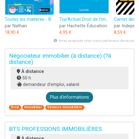
Toutes les matières - BTS Professions immobilières (PI) - Réflexe - Nouveau programme - Examens 2026 et suivants
Top'Actuel Droit de l'immobilier 2024-2025
par Nathan
par Hachette Éducation
18,90 €
4,95 €
8,59 €
livres proposés chez notre partenaire Amazon
Négociateur immobilier (à distance) (?á
distance)
À distance
50 h
demandeur d’emploi, salarié
Plus d'informations
Droit
Immobilier
Gérance immobilière
BTS PROFESSIONS IMMOBILIÈRES
À distance