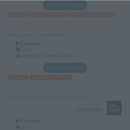
Plus d'informations
Immobilier
Gérance immobilière
Gestion locative immobilière
Négociateur immobilier
À distance
21 h
demandeur d’emploi, salarié
Plus d'informations
Immobilier
Transaction immobilière
Amiante Sans Mention à distance
par
Up n'PRO
À distance
21 h