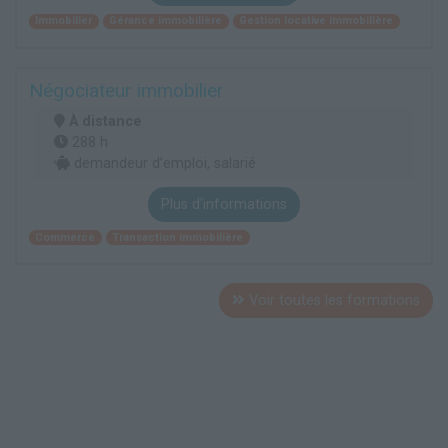
Immobilier
Gérance immobilière
Gestion locative immobilière
Négociateur immobilier
À distance
288 h
demandeur d’emploi, salarié
Plus d'informations
Commerce
Transaction immobilière
Voir toutes les formations