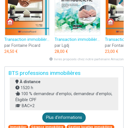
Transaction immobilière BTS Professions immobilières / Licence
Transaction immobilière - BTS Professions immobilières, DUT immobilier, Licences professionnelles Mé
par Fontaine Picard
par Lgdj
par Fontaine
24,50 €
28,00 €
23,00 €
livres proposés chez notre partenaire Amazon
BTS professions immobilières
À distance
1520 h
100 % demandeur d’emploi, demandeur d’emploi,
Éligible CPF
BAC+2
Plus d'informations
Immobilier
Gérance immobilière
Gestion locative immobilière