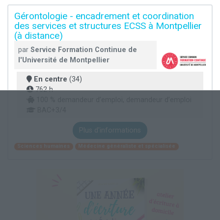
Gérontologie - encadrement et coordination
des services et structures ECSS à Montpellier
(à distance)
par
Service Formation Continue de
l'Université de Montpellier
En centre
(34)
762 h
100 % demandeur d’emploi, demandeur d’emploi
BAC+3/4
Plus d'informations
Sciences humaines
Médecine généraliste et spécialisée