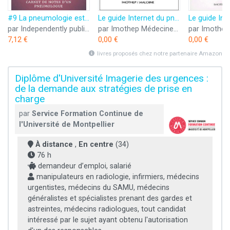
#9 La pneumologie est mon oxygène | Carnet de notes d'un médecin pneumologue: Intérieur ligné | 130 pages | Dimensions pratiques : 6" x 9" (15,24cm x 22,86cm)
Le guide Internet du pneumologue 2001.: 3ème édition
par Independently published
par Imothep Médecine-Sciences
7,12 €
0,00 €
0,00 €
livres proposés chez notre partenaire Amazon
Diplôme d'Université Imagerie des urgences :
de la demande aux stratégies de prise en
charge
par
Service Formation Continue de
l'Université de Montpellier
À distance
,
En centre
(34)
76 h
demandeur d’emploi, salarié
manipulateurs en radiologie, infirmiers, médecins
urgentistes, médecins du SAMU, médecins
généralistes et spécialistes prenant des gardes et
astreintes, médecins radiologues, tout candidat
intéressé par le sujet ayant obtenu l'autorisation