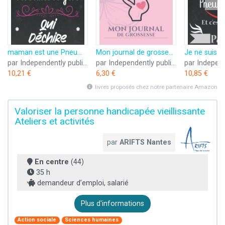
maman est une Pneumologue qui déchire: Carnet de notes original 120 pages pour Pneumologue ... Carnet de notes et Dessin.Idée pour Anniversaire ou évenement spécial
Mon journal de grossesse pour pneumologue et future maman: Cadeau pour pneumologue enceinte, pour noter les étapes de grossesse avec des illustrations ... maman, pour noter rendez-vous avec le docteur
par Independently published
par Independently published
10,21 €
6,30 €
10,85 €
livres proposés chez notre partenaire Amazon
Valoriser la personne handicapée vieillissante
Ateliers et activités
par
ARIFTS Nantes
En centre
(44)
35 h
demandeur d’emploi, salarié
Plus d'informations
Action sociale
Sciences humaines