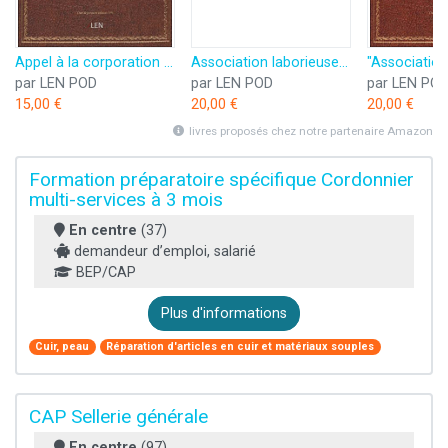
Appel à la corporation des cordonniers bottiers
Association laborieuse et fraternelle des ouvriers cordonniers bottiers [édition ]
par LEN POD
par LEN POD
par LEN PO
15,00 €
20,00 €
20,00 €
livres proposés chez notre partenaire Amazon
Formation préparatoire spécifique Cordonnier
multi-services à 3 mois
En centre
(37)
demandeur d’emploi, salarié
BEP/CAP
Plus d'informations
Cuir, peau
Réparation d'articles en cuir et matériaux souples
CAP Sellerie générale
En centre
(97)