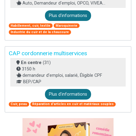
Auto, Demandeur d'emploi, OPCO, VIVEA...
Plus d'informations
Habillement, cuir, textile
Maroquinerie
Industrie du cuir et de la chaussure
CAP cordonnerie multiservices
En centre
(31)
3150 h
demandeur d’emploi, salarié, Éligible CPF
BEP/CAP
Plus d'informations
Cuir, peau
Réparation d'articles en cuir et matériaux souples