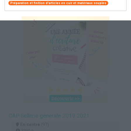
Préparation et finition d'articles en cuir et matériaux souples
CAP Sellerie générale 2019 2021
En centre
(97)
3290 h