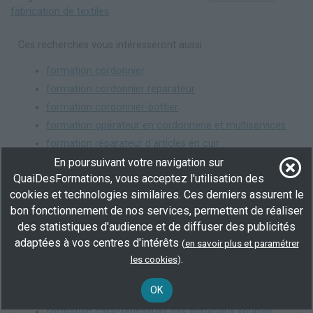
fabrication de textiles
.
Ces recherches vous intéresseront aussi :
formation cordonnier
formation cordonnier réparateur
formation cordonnier-bottier
formation opérateur en cordonnerie et multiservices
formation réparateur d'articles en cuir
formation réparateur en chaussures
En poursuivant votre navigation sur
QuaiDesFormations, vous acceptez l'utilisation des
formation réparateur en maroquinerie
cookies et technologies similaires. Ces derniers assurent le
bon fonctionnement de nos services, permettent de réaliser
des statistiques d'audience et de diffuser des publicités
Les formations pour développer des compétences liées :
adaptées à vos centres d'intérêts
(
en savoir plus et paramétrer
formation caractéristiques anatomiques du pied
.
les cookies
)
formation caractéristiques des cuirs et peaux
OK
formation caractéristiques des fils
formation caractéristiques des matériaux souples