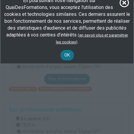
En poursuivant votre navigation sur
QuaiDesFormations, vous acceptez l'utilisation des
Plus d'informations
cookies et technologies similaires. Ces derniers assurent le
Services divers
Soins esthétiques et corporels
bon fonctionnement de nos services, permettent de réaliser
des statistiques d'audience et de diffuser des publicités
adaptées à vos centres d'intérêts
(
en savoir plus et paramétrer
CAP esthétique cosmétique parfumerie -
.
les cookies
)
Socio-esthétique
En centre
(69)
OK
1379 h
demandeur d’emploi, salarié, Éligible CPF
Plus d'informations
Services divers
Soins esthétiques et corporels
Bac professionnel esthétique
En centre
(69)
1870 h
demandeur d’emploi, salarié, Éligible CPF