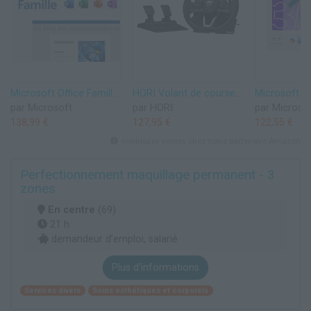
Microsoft Office Famille 2024 | Code d'activation envoyé par email
HORI Volant de course APEX pour Playstation 5, Playstation 4 et PC - Licence officielle Sony
par Microsoft
par HORI
par Microso
138,99 €
127,95 €
122,55 €
meilleures ventes chez notre partenaire Amazon
Perfectionnement maquillage permanent - 3
zones
En centre
(69)
21 h
demandeur d’emploi, salarié
Plus d'informations
Services divers
Soins esthétiques et corporels