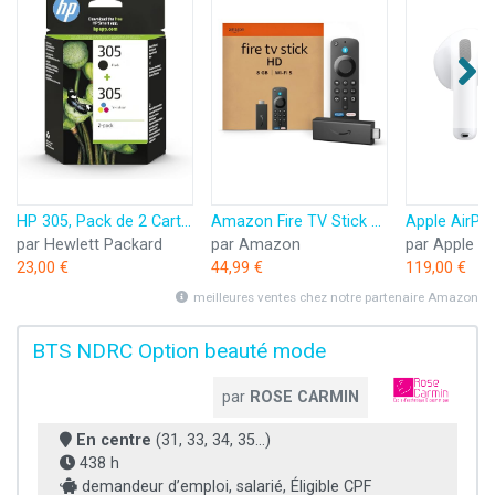
HP 305, Pack de 2 Cartouches d’Encre Originales, 6ZD17AE, Noir, Cyan, Jaune, Magenta
Amazon Fire TV Stick HD (Nouvelle génération) | TV gratuite et en direct, télécommande vocale Alexa, contrôle de la maison connectée, streaming HD
par Hewlett Packard
par Amazon
par Apple
23,00 €
44,99 €
119,00 €
meilleures ventes chez notre partenaire Amazon
BTS NDRC Option beauté mode
par
ROSE CARMIN
En centre
(31, 33, 34, 35...)
438 h
demandeur d’emploi, salarié, Éligible CPF