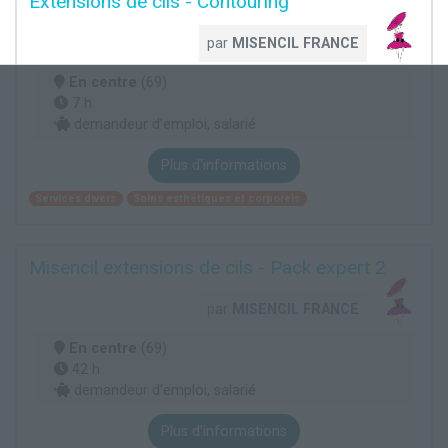
Extensions de cils - Contouring
par
MISENCIL FRANCE
En centre
(69)
7 h
demandeur d’emploi, salarié
Plus d'informations
Services divers
Soins esthétiques et corporels
Misencil extensions de cils - Pack expert 2
par
MISENCIL FRANCE
En centre
(69)
42 h
demandeur d’emploi, salarié
Plus d'informations