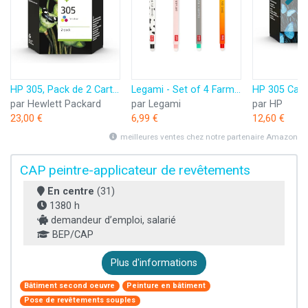
HP 305, Pack de 2 Cartouches d’Encre Originales, 6ZD17AE, Noir, Cyan, Jaune, Magenta
Legami - Set of 4 Farm Sweet Farm Erasable Gel Pens, Stylos à encre thermosensible effaçable, noir, rose, vert, rouge, efface sans consommer de feuille, pointe 0,7 mm
par Hewlett Packard
par Legami
par HP
23,00 €
6,99 €
12,60 €
meilleures ventes chez notre partenaire Amazon
CAP peintre-applicateur de revêtements
En centre
(31)
1380 h
demandeur d’emploi, salarié
BEP/CAP
Plus d'informations
Bâtiment second oeuvre
Peinture en bâtiment
Pose de revêtements souples