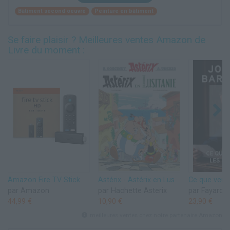
Bâtiment second oeuvre
Peinture en bâtiment
Se faire plaisir ? Meilleures ventes Amazon de
Livre du moment :
Amazon Fire TV Stick HD (Nouvelle génération) | TV gratuite et en direct, télécommande vocale Alexa, contrôle de la maison connectée, streaming HD
Astérix - Astérix en Lusitanie - n°41
par Amazon
par Hachette Asterix
par Fayard
44,99 €
10,90 €
23,90 €
meilleures ventes chez notre partenaire Amazon