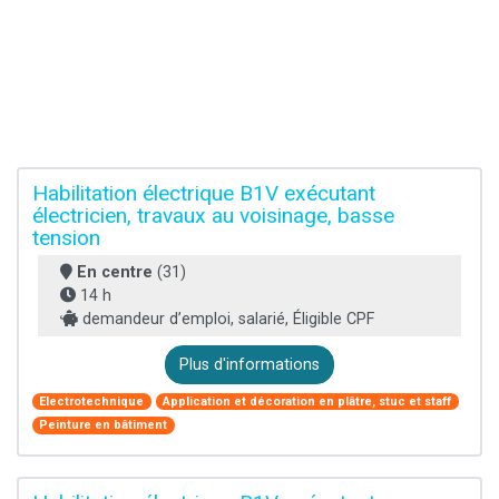
Habilitation électrique B1V exécutant
électricien, travaux au voisinage, basse
tension
En centre
(31)
14 h
demandeur d’emploi, salarié, Éligible CPF
Plus d'informations
Electrotechnique
Application et décoration en plâtre, stuc et staff
Peinture en bâtiment