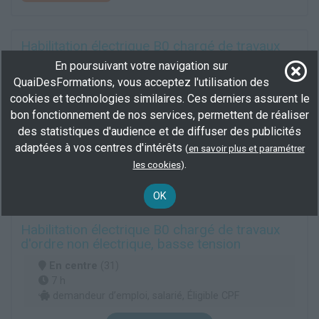
Habilitation électrique B0 chargé de travaux
d'ordre non électrique, basse tension
En poursuivant votre navigation sur
QuaiDesFormations, vous acceptez l'utilisation des
En centre
(31)
7 h
cookies et technologies similaires. Ces derniers assurent le
demandeur d’emploi, salarié, Éligible CPF
bon fonctionnement de nos services, permettent de réaliser
des statistiques d'audience et de diffuser des publicités
Plus d'informations
adaptées à vos centres d'intérêts
(
en savoir plus et paramétrer
.
les cookies
)
Electrotechnique
Application et décoration en plâtre, stuc et staff
Électricité bâtiment
OK
Habilitation électrique B0 chargé de travaux
d'ordre non électrique, basse tension
En centre
(31)
7 h
demandeur d’emploi, salarié, Éligible CPF