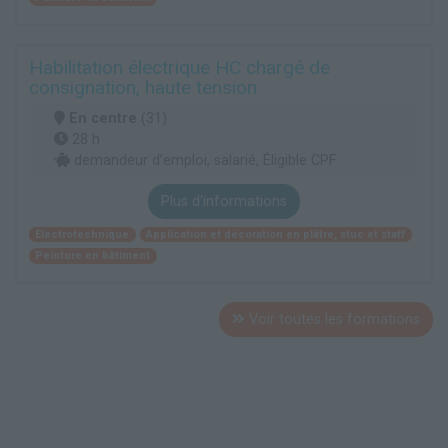
Habilitation électrique HC chargé de
consignation, haute tension
En centre
(31)
28 h
demandeur d’emploi, salarié, Éligible CPF
Plus d'informations
Electrotechnique
Application et décoration en plâtre, stuc et staff
Peinture en bâtiment
Voir toutes les formations