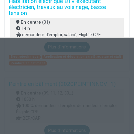
Habilitation électrique B1V exécutant
électricien, travaux au voisinage, basse
tension
En centre
(31)
14 h
demandeur d’emploi, salarié, Éligible CPF
Plus d'informations
Electrotechnique
Application et décoration en plâtre, stuc et staff
Peinture en bâtiment
Peintre en bâtiment (2020PEINTINNOV_1)
En centre
(09, 11, 12, 30...)
1050 h
100 % demandeur d’emploi, demandeur d’emploi,
Éligible CPF
BEP/CAP
Plus d'informations