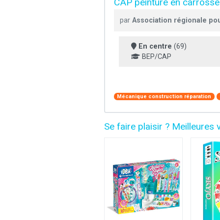
CAP peinture en carrosse
par
Association régionale pou
En centre
(69)
BEP/CAP
Mécanique construction réparation
Se faire plaisir ? Meilleur