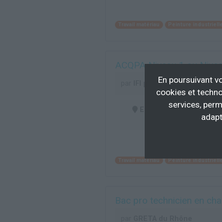
Travail matériau
Peinture industriell
ACQPA Niveau 1 ou Nivea
En poursuivant vo
par
IFI peinture
cookies et techno
services, perm
En centre
(69)
adapt
Travail matériau
Peinture industriell
Bac pro technicien en cha
par
GRETA du Rhône