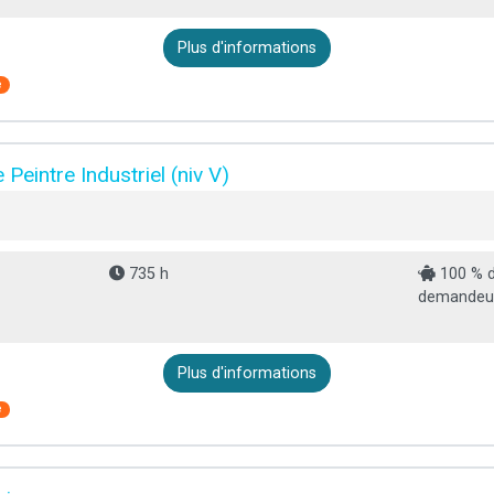
Plus d'informations
e
e Peintre Industriel (niv V)
735 h
100 % d
demandeur 
Plus d'informations
e