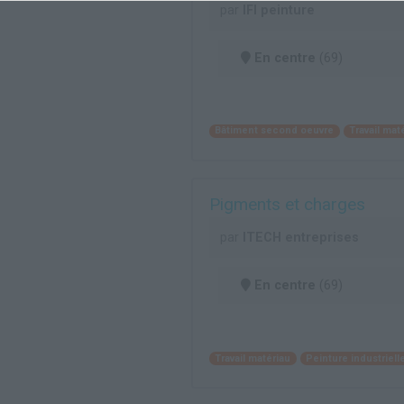
par
IFI peinture
En centre
(69)
Bâtiment second oeuvre
Travail mat
Pigments et charges
par
ITECH entreprises
En centre
(69)
Travail matériau
Peinture industriell