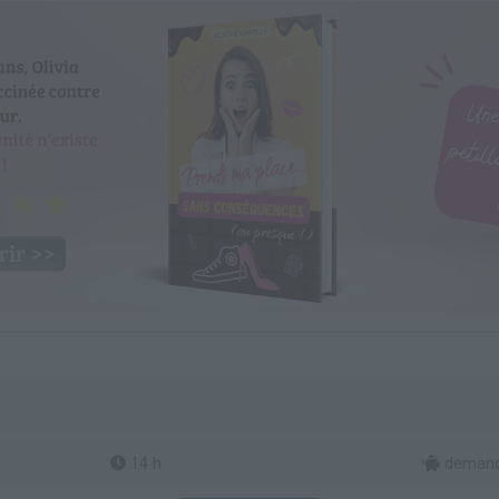
14 h
demande