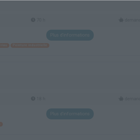
70 h
demande
Plus d'informations
ériau
Peinture industrielle
18 h
demande
Plus d'informations
e