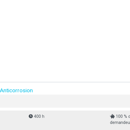
n Anticorrosion
400 h
100 % d
demandeur 