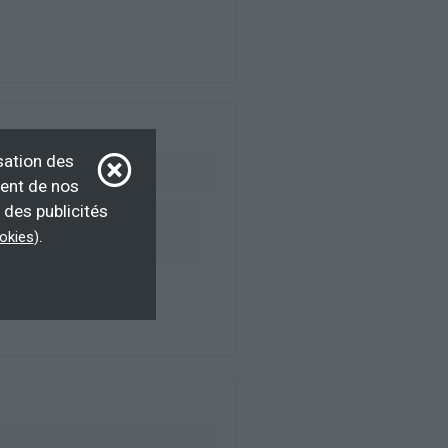
sation des
ment de nos
 des publicités
ur d’emploi, salarié,
.
ookies
)
F