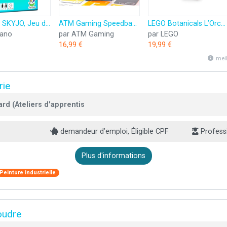
magilano SKYJO, Jeu de Cartes Amusant pour Les Jeunes et Les Moins Jeunes, des soirées de Jeu Amusantes dans Le Cercle d'amis et de Famille.
ATM Gaming Speedbac - Jeu de société Famille et Amis - Parfait pour Mettre l'ambiance - 2 à 7 Joueurs - Grand Prix du Jouet 2024
LEGO Botanicals L’Orchidée Miniature - Fleurs Artificielles pour Adulte - Plante d'Intérieur avec Pot Style Terracotta - Décoration de Noël & Idée Cadeau pour Femme ou Homme 10343
lano
par ATM Gaming
par LEGO
16,99 €
19,99 €
mei
rie
rd (Ateliers d'apprentis
demandeur d’emploi, Éligible CPF
Professi
Plus d'informations
Peinture industrielle
oudre