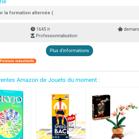
rie
r la formation alternée (
1645 h
demande
Professionnalisation
Plus d'informations
Peinture industrielle
es ventes Amazon de Jouets du moment :