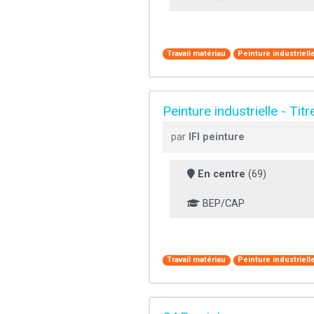
Travail matériau
Peinture industriell
Peinture industrielle - Titr
par
IFI peinture
En centre
(69)
BEP/CAP
Travail matériau
Peinture industriell