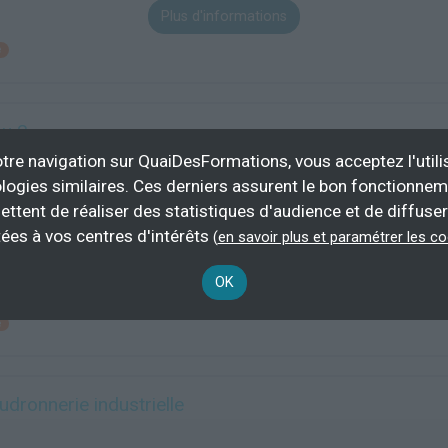
Plus d'informations
e
u 2
tre navigation sur QuaiDesFormations, vous acceptez l'utili
logies similaires. Ces derniers assurent le bon fonctionne
ettent de réaliser des statistiques d'audience et de diffuser
140 h
demande
ées à vos centres d'intérêts
(
en savoir plus et paramétrer les c
Éligible CP
OK
Plus d'informations
e
udronnerie industrielle