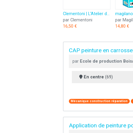
Clementoni | L’Atelier des Stylos pour Enfants 6 Ans+ | Kit Créatif DIY avec 10 Stylos à Personnaliser | Plus de 50 Accessoires : Paillettes, Perles, Figurines | Activité Manuelle et Cadeau Créatif
par Clementoni
par Magi
16,50 €
14,80 €
CAP peinture en carrosse
par
Ecole de production Boisa
En centre
(69)
Mécanique construction réparation
Application de peinture p