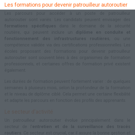
Les formations pour devenir patrouilleur autoroutier
Les parcours pour accéder à un poste de patrouilleur
autoroutier sont variés. Les candidats peuvent envisager des
formations spécifiques
dans le domaine de la sécurité
routière, qui peuvent inclure un
diplôme en conduite et
fonctionnement des infrastructures routières
, ou une
compétence validée via des certifications professionnelles. Les
écoles proposant des formations pour devenir patrouilleur
autoroutier sont souvent liées à des organismes de formation
professionnels, et certaines offres de formation privé existent
également.
Les durées de formation peuvent fortement varier : de quelques
semaines à plusieurs mois, selon la profondeur de la formation
et le niveau de diplôme ciblé. Cela permet une certaine flexibilité
et adapte les parcours en fonction des profils des apprenants.
Le secteur d'activité
Un patrouilleur autoroutier évolue principalement dans le
secteur de l'
entretien et de la surveillance des tracés
routiers
. Ce secteur est crucial, car il assure la bonne gestion et