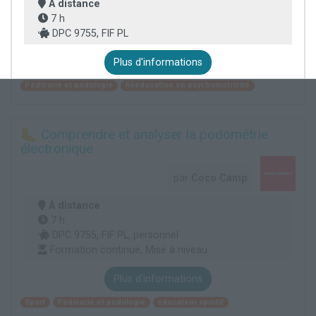
À distance
7 h
DPC 9755, FIF PL
Plus d'informations
Pédicurie et podologie
Rééducation en psychomotricité
🦶 Comprendre et analyser la podométrie
électronique
par
Coco Camp
À distance
7 h
DPC 9755, FIF PL, personnel
Formation continue, Mise à niveau
Plus d'informations
Sport
Pédicurie et podologie
educateur sportif