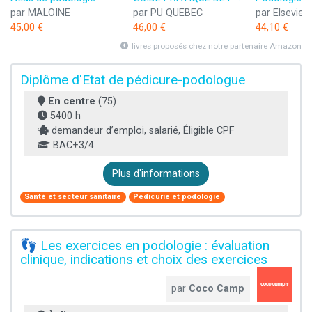
par MALOINE
par PU QUEBEC
par Elsevie
45,00 €
46,00 €
44,10 €
livres proposés chez notre partenaire Amazon
Diplôme d'Etat de pédicure-podologue
En centre
(75)
5400 h
demandeur d’emploi, salarié, Éligible CPF
BAC+3/4
Plus d'informations
Santé et secteur sanitaire
Pédicurie et podologie
👣 Les exercices en podologie : évaluation
clinique, indications et choix des exercices
par
Coco Camp