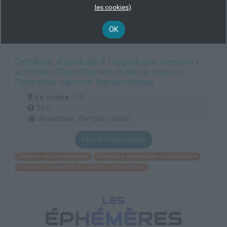
.
les cookies
)
Santé et secteur sanitaire
Médecine généraliste et spécialisée
Personnel polyvalent des services hospitaliers
OK
Certificat d'aptitude à l'hyperbarie mention C :
activités d'hyperbariste médical classe I -
Opérateur caisson thérapeutique
En centre
(13)
35 h
demandeur d’emploi, salarié
Plus d'informations
Santé et secteur sanitaire
Médecine généraliste et spécialisée
Personnel polyvalent des services hospitaliers