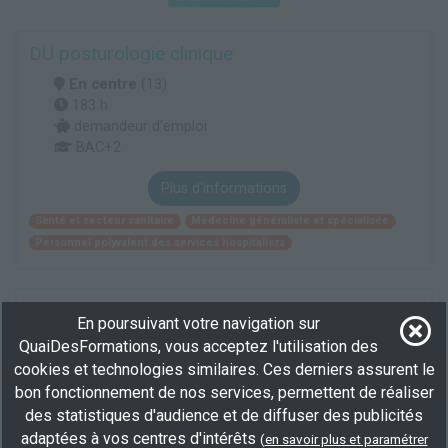
DU posturologie clinique
En centre
(13)
183 h
demandeur d’emploi
BAC+2
Plus d'informations
Santé et secteur sanitaire
Médecine généraliste et spécialisée
Personnel polyvalent des services hospitaliers
Certificat d'aptitude à l'hyperbarie mention C :
En poursuivant votre navigation sur
activités d'hyperbariste médical classe I
QuaiDesFormations, vous acceptez l'utilisation des
En centre
(13)
cookies et technologies similaires. Ces derniers assurent le
35 h
bon fonctionnement de nos services, permettent de réaliser
demandeur d’emploi, salarié
des statistiques d'audience et de diffuser des publicités
adaptées à vos centres d'intérêts
(
en savoir plus et paramétrer
Plus d'informations