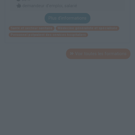
demandeur d’emploi, salarié
Plus d'informations
Santé et secteur sanitaire
Médecine généraliste et spécialisée
Personnel polyvalent des services hospitaliers
Voir toutes les formations