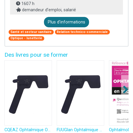
1607 h
demandeur d’emploi, salarié
Plus d'informations
Santé et secteur sanitaire
Relation technico-commerciale
Optique - lunetterie
Des livres pour se former
CQEAZ Ophtalmique Occlusion oculaire pour ophtalmologues, optométristes et orthoptistes Outil d'examen oculaire Test d'acuité visuelle Noir/blanc
FUUGlan Ophtalmique Occlusion oculaire pour ophtalmologues, optométristes et orthoptistes Outil d'examen oculaire Test d'acuité visuelle Noir/blanc