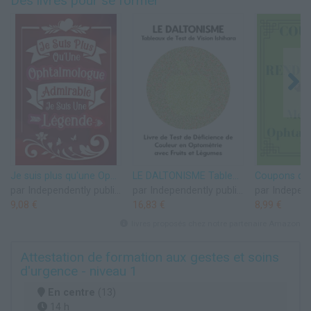
Des livres pour se former
Je suis plus qu'une Ophtalmologue admirable je suis une légende: Carnet de notes ligné idée cadeau personnalisé original beau souvenir pour départ ... de travail en fête remise diplome démission
LE DALTONISME Tableaux de Test de Vision Ishihara Livre de Test de Déficience de Couleur en Optométrie avec Fruits et Légumes: Diagrammes de Plaques ... Tritanopie Optométriste Ophtalmologue
par Independently published
par Independently published
9,08 €
16,83 €
8,99 €
livres proposés chez notre partenaire Amazon
Attestation de formation aux gestes et soins
d'urgence - niveau 1
En centre
(13)
14 h