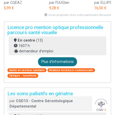
par CQEAZ
par FUUGlan
par ELLIPSE
5,99 €
9,28 €
16,50 €
livres proposés chez notre partenaire Amazon
Licence pro mention optique professionnelle
parcours santé visuelle
En centre
(13)
1607 h
demandeur d’emploi
Plus d'informations
Santé et secteur sanitaire
Relation technico-commerciale
Optique - lunetterie
Les soins palliatifs en gériatrie
par
CGD13 - Centre Gérontologique
Départemental