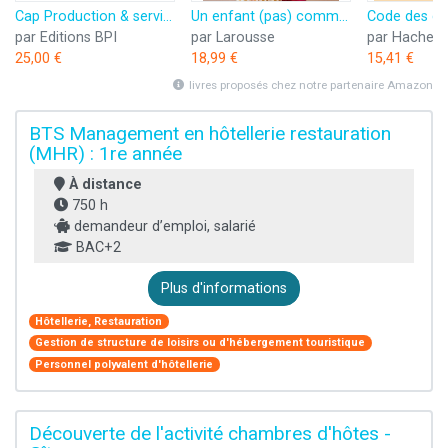
Cap Production & service en restaurations - Le manuel de l'agent polyvalent
Un enfant (pas) comme les autres
par Editions BPI
par Larousse
par Hachett
25,00 €
18,99 €
15,41 €
livres proposés chez notre partenaire Amazon
BTS Management en hôtellerie restauration
(MHR) : 1re année
À distance
750 h
demandeur d’emploi, salarié
BAC+2
Plus d'informations
Hôtellerie, Restauration
Gestion de structure de loisirs ou d'hébergement touristique
Personnel polyvalent d'hôtellerie
Découverte de l'activité chambres d'hôtes -