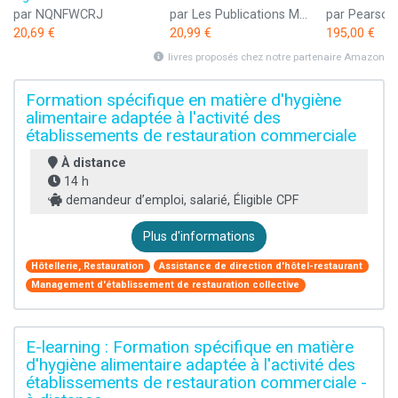
par NQNFWCRJ
par Les Publications Métamorphose
par Pearson
20,69 €
20,99 €
195,00 €
livres proposés chez notre partenaire Amazon
Formation spécifique en matière d'hygiène
alimentaire adaptée à l'activité des
établissements de restauration commerciale
À distance
14 h
demandeur d’emploi, salarié, Éligible CPF
Plus d'informations
Hôtellerie, Restauration
Assistance de direction d'hôtel-restaurant
Management d'établissement de restauration collective
E-learning : Formation spécifique en matière
d'hygiène alimentaire adaptée à l'activité des
établissements de restauration commerciale -