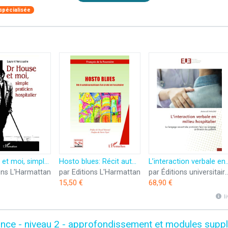
spécialisée
Dr House et moi, simple praticien hospitalier
Hosto blues: Récit autobiographique d'un praticien hospitalier
L’interaction verbale en milieu hospitalier: Le langage savant
ons L'Harmattan
par Editions L'Harmattan
par Éditions universitaire
15,50 €
68,90 €
l
nce - niveau 2 - approfondissement et modules supp