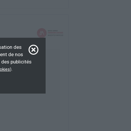
sation des
ment de nos
ur d’emploi, salarié
 des publicités
.
ookies
)