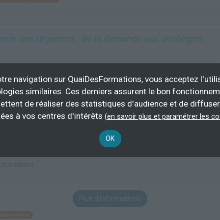
erie des urgences : de la demande aux stratégies
e de l'Université de Montpellier
tre navigation sur QuaiDesFormations, vous acceptez l'utili
logies similaires. Ces derniers assurent le bon fonctionne
34)
76 h
demande
ie,
ettent de réaliser des statistiques d'audience et de diffuser
stes,
ées à vos centres d'intérêts
(
en savoir plus et paramétrer les c
ins
 prenant
OK
édecins
intéressé
utorisation
Plus d'informations
spécialisée