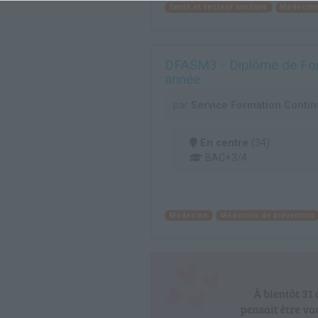
Santé et secteur sanitaire
Médecine 
DFASM3 - Diplôme de For
année
par
Service Formation Continu
En centre
(34)
BAC+3/4
Médecine
Médecine de prévention