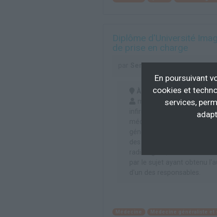
Diplôme d'Université Imag
de prise en charge
par
Service Formation Continu
En poursuivant vo
cookies et techno
À distance
,
En centre
(
manipulateurs en radiolog
services, perm
infirmiers, médecins urgenti
adapt
médecins du SAMU, médec
généralistes et spécialistes
des gardes et astreintes, m
radiologues, tout candidat 
par le sujet ayant obtenu l'a
d'un des responsables.
Médecine
Médecine généraliste et 