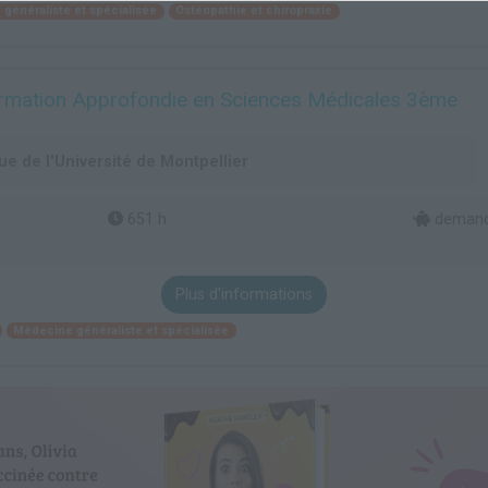
généraliste et spécialisée
Ostéopathie et chiropraxie
mation Approfondie en Sciences Médicales 3ème
e de l'Université de Montpellier
651 h
demande
Plus d'informations
Médecine généraliste et spécialisée