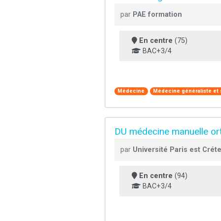
par
PAE formation
En centre
(75)
BAC+3/4
Médecine
Médecine généraliste et 
DU médecine manuelle or
par
Université Paris est Créte
En centre
(94)
BAC+3/4