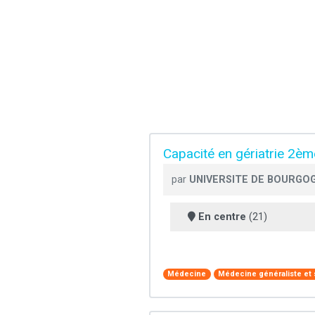
Capacité en gériatrie 2è
par
UNIVERSITE DE BOURGOG
En centre
(21)
Médecine
Médecine généraliste et 