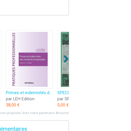
 du praticien face au langage ordinaire du patient
Primes et indemnités des médecins hospitaliers: Questions - réponses
SPECIALISTES & CHIRURGIENS N°3 MARS 1978 : REVUE DE L'UNION NATIONALE DES MEDECINS SPECIALISTES CONFEDERES ET DES PRATICIENS EXERCANT EN ETABLISSEMENT HOSPITALIER PRIVE.
s européennes
par LEH Edition
par SPECIALISTES & CHIRURGIENS
38,00 €
0,00 €
ivres proposés chez notre partenaire Amazon
lémentaires