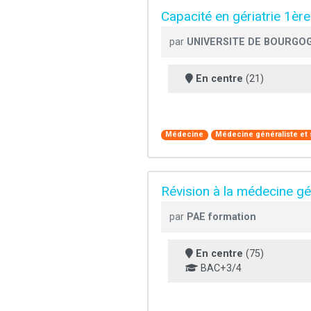
Capacité en gériatrie 1èr
par
UNIVERSITE DE BOURGOG
En centre
(21)
Médecine
Médecine généraliste et 
Révision à la médecine g
par
PAE formation
En centre
(75)
BAC+3/4