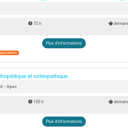
72 h
demande
Plus d'informations
spécialisée
thopédique et ostéopathique
il - Upec
150 h
demande
Plus d'informations