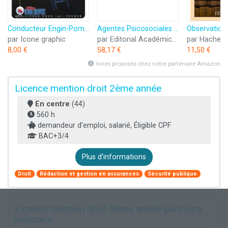
Conducteur Engin-Pompe: Formation de spécialité
Agentes Psicosociales de Ocupabilidad: Su influencia en los trabajadores de contextos rurales extremeños
par Icone graphic
par Editorial Académica Española
par Hachett
8,00 €
58,17 €
11,50 €
livres proposés chez notre partenaire Amazon
Licence mention droit 2ème année
En centre
(44)
560 h
demandeur d’emploi, salarié, Éligible CPF
BAC+3/4
Plus d'informations
Droit
Rédaction et gestion en assurances
Sécurité publique
Licence mention droit 3ème année parcours
judiciaire