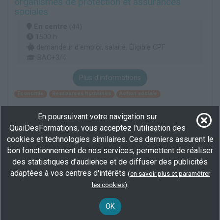
organismes de protection et assurances
sociales
En centre
(44)
1500 h
demandeur d’emploi, salarié, Éligible CPF
BAC+3/4
Plus d'informations
Economie
Ressources humaines
Action sociale
En poursuivant votre navigation sur
Formation civile et civique Diplôme
QuaiDesFormations, vous acceptez l'utilisation des
d'Université Droit, société et pluralisme
cookies et technologies similaires. Ces derniers assurent le
religieux
bon fonctionnement de nos services, permettent de réaliser
des statistiques d'audience et de diffuser des publicités
En centre
(44)
adaptées à vos centres d'intérêts
154 h
(
en savoir plus et paramétrer
demandeur d’emploi, salarié, Éligible CPF
.
les cookies
)
Plus d'informations
OK
Sciences humaines