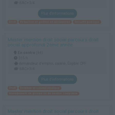
BAC+3/4
Plus d'informations
Droit
Rédaction et gestion en assurances
Sécurité publique
Master mention droit social parcours droit
social approfondi 2ème année
En centre
(44)
315 h
demandeur d’emploi, salarié, Éligible CPF
BAC+3/4
Plus d'informations
Droit
Défense et conseil juridique
Management de groupe ou de service comptable
Master mention droit social parcours droit