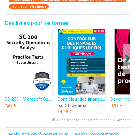
habilitation électrique
Des livres pour se former
SC-200 - Microsoft Security Operations Analyst - Practice Tests: 110 Practice questions and Answers and Explanations (English Edition)
Contrôleur des finances publiques (DGFIP) - Tout-en-un - Catégorie B - Concours 2024-2025
2,89 €
par Studyrama
3,99 €
14,99 €
livres proposés chez notre partenaire Amazon
Habilitation électrique B0, H0(V) exécutants