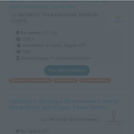
Bac pro métiers de l'électricité et de ses
environnements connectés
par
BATIMENT CFA BOURGOGNE FRANCHE-
COMTE
En centre
(21, 25)
3290 h
demandeur d’emploi, Éligible CPF
BAC
Apprentissage, Professionnalisation
Plus d'informations
Bâtiment second oeuvre
Électronique
Electrotechnique
Habilitation électrique BE manoeuvre chargé
d'opérations spécifiques, basse tension
par
PILOCAP Midi Pyrénées
En centre
(31)