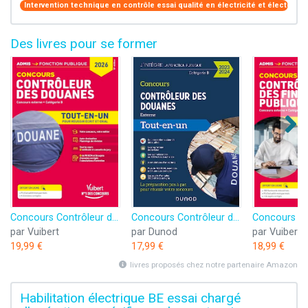
Intervention technique en contrôle essai qualité en électricité et électroni
Des livres pour se former
Concours Contrôleur des douanes - Catégorie B - Tout-en-un Branches opérations commerciales, surveillance et administration générale: DGDDI - Concours 2026
Concours Contrôleur des douanes - 2023/2024: Tout-en-un
par Vuibert
par Dunod
par Vuibert
19,99 €
17,99 €
18,99 €
livres proposés chez notre partenaire Amazon
Habilitation électrique BE essai chargé