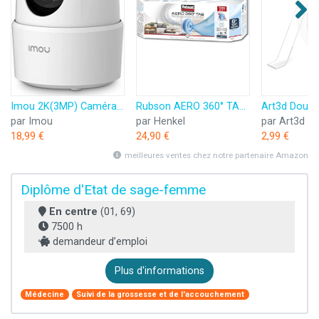
Imou 2K(3MP) Caméra Surveillance WiFi Intérieure Caméra 360° Connectée Smartphone avec Détection Humaine AI Suivi Intelligent Sirène Audio Bidirectionnel Compatible Alexa pour Bébé/Animaux
Rubson AERO 360° TAB, recharges en tabs neutres pour absorbeur d'humidité, ultra absorbantes et anti odeurs recharges pour déshumidificateurs AERO 360°, 6 x 450 g
par Imou
par Henkel
par Art3d
18,99 €
24,90 €
2,99 €
meilleures ventes chez notre partenaire Amazon
Diplôme d'Etat de sage-femme
En centre
(01, 69)
7500 h
demandeur d’emploi
Plus d'informations
Médecine
Suivi de la grossesse et de l'accouchement