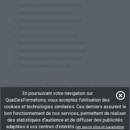
formation sage-femme marseille
formation sage-femme lyon
formation sage-femme toulouse
formation sage-femme nice
formation sage-femme nantes
formation sage-femme montpellier
formation sage-femme strasbourg
formation sage-femme bordeaux
formation sage-femme lille
Devenir sage-femme : métier, formation
En poursuivant votre navigation sur
et perspectives d'évolution
QuaiDesFormations, vous acceptez l'utilisation des
Le métier de sage-femme est un métier passionnant qui
cookies et technologies similaires. Ces derniers assurent le
consiste à accompagner la femme tout au long de sa
bon fonctionnement de nos services, permettent de réaliser
grossesse, de l'accouchement à la période postnatale. Les
des statistiques d'audience et de diffuser des publicités
activités d'une sage-femme sont variées et indispensables pour
adaptées à vos centres d'intérêts
(
en savoir plus et paramétrer
assurer le suivi médical et le bien-être de la mère et de l'enfant.