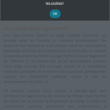
.
les cookies
)
Dans cet article, nous vous présenterons en détail le métier de
sage-femme, les formations disponibles en France pour y
OK
accéder, ainsi que les perspectives d'évolution offertes par
cette profession.
Les activités d'une sage-femme
Une sage-femme exerce un large éventail d'activités qui
peuvent varier en fonction du contexte professionnel. Elle
assure le suivi médical de la grossesse, réalise les consultations
prénatales, effectue les échographies obstétricales et surveille
le développement du fœtus. La sage-femme prépare également
les femmes à l'accouchement et les accompagne pendant
cette étape cruciale. Elle s'occupe ensuite de la surveillance
médicale postnatale de la mère et du nourrisson, prodigue des
conseils sur l'allaitement maternel, assure le suivi du
développement du bébé, etc.
Un exemple concret d'une mission à laquelle peut être
confronté un sage-femme est la prise en charge d'une femme
en travail. Elle va évaluer la progression du travail, surveiller les
contractions utérines, administrer des médicaments si