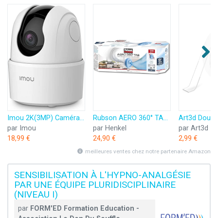
Imou 2K(3MP) Caméra Surveillance WiFi Intérieure Caméra 360° Connectée Smartphone avec Détection Humaine AI Suivi Intelligent Sirène Audio Bidirectionnel Compatible Alexa pour Bébé/Animaux
Rubson AERO 360° TAB, recharges en tabs neutres pour absorbeur d'humidité, ultra absorbantes et anti odeurs recharges pour déshumidificateurs AERO 360°, 6 x 450 g
par Imou
par Henkel
par Art3d
18,99 €
24,90 €
2,99 €
meilleures ventes chez notre partenaire Amazon
SENSIBILISATION À L'HYPNO-ANALGÉSIE
PAR UNE ÉQUIPE PLURIDISCIPLINAIRE
(NIVEAU I)
par
FORM'ED Formation Education -