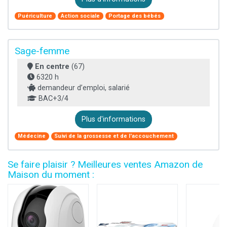
Puériculture
Action sociale
Portage des bébés
Sage-femme
En centre
(67)
6320 h
demandeur d’emploi, salarié
BAC+3/4
Plus d'informations
Médecine
Suivi de la grossesse et de l'accouchement
Se faire plaisir ? Meilleures ventes Amazon de
Maison du moment :