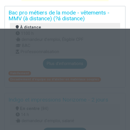
Bac pro métiers de la mode - vêtements -
MMV (à distance) (?á distance)
À distance
1100 h
demandeur d’emploi, Éligible CPF
BAC
Professionnalisation
Plus d'informations
Habillement
Encadrement d'équipe ou d'atelier en matériaux souples
Indigo et impressions Norizome - 2 jours
En centre
(84)
14 h
demandeur d’emploi, salarié