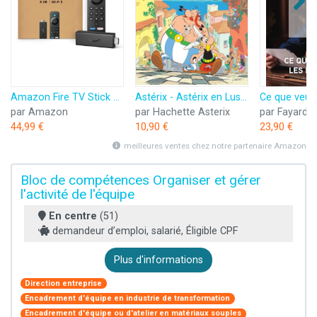
Amazon Fire TV Stick HD (Nouvelle génération) | TV gratuite et en direct, télécommande vocale Alexa, contrôle de la maison connectée, streaming HD
Astérix - Astérix en Lusitanie - n°41
par Amazon
par Hachette Asterix
par Fayard
44,99 €
10,90 €
23,90 €
meilleures ventes chez notre partenaire Amazon
Bloc de compétences Organiser et gérer
l'activité de l'équipe
En centre
(51)
demandeur d’emploi, salarié, Éligible CPF
Plus d'informations
Direction entreprise
Encadrement d'équipe en industrie de transformation
Encadrement d'équipe ou d'atelier en matériaux souples