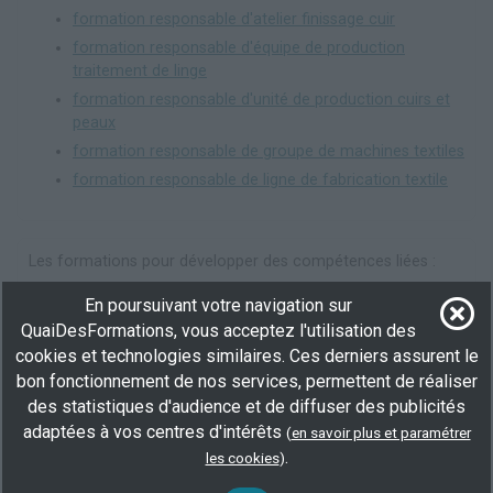
formation responsable d'atelier finissage cuir
formation responsable d'équipe de production
traitement de linge
formation responsable d'unité de production cuirs et
peaux
formation responsable de groupe de machines textiles
formation responsable de ligne de fabrication textile
Les formations pour développer des compétences liées :
formation analyse statistique
En poursuivant votre navigation sur
QuaiDesFormations, vous acceptez l'utilisation des
formation automatisme
cookies et technologies similaires. Ces derniers assurent le
formation caractéristiques des cuirs et peaux
bon fonctionnement de nos services, permettent de réaliser
formation caractéristiques des tissus et matières
des statistiques d'audience et de diffuser des publicités
textiles
adaptées à vos centres d'intérêts
(
en savoir plus et paramétrer
formation chiffrage/calcul de coût
.
les cookies
)
formation chimie