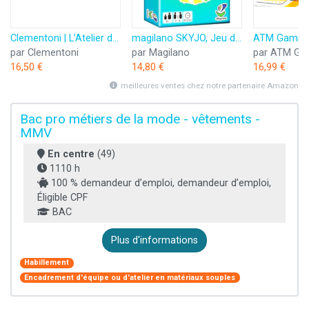
Clementoni | L’Atelier des Stylos pour Enfants 6 Ans+ | Kit Créatif DIY avec 10 Stylos à Personnaliser | Plus de 50 Accessoires : Paillettes, Perles, Figurines | Activité Manuelle et Cadeau Créatif
magilano SKYJO, Jeu de Cartes Amusant pour Les Jeunes et Les Moins Jeunes, des soirées de Jeu Amusantes dans Le Cercle d'amis et de Famille.
par Clementoni
par Magilano
par ATM Ga
16,50 €
14,80 €
16,99 €
meilleures ventes chez notre partenaire Amazon
Bac pro métiers de la mode - vêtements -
MMV
En centre
(49)
1110 h
100 % demandeur d’emploi, demandeur d’emploi,
Éligible CPF
BAC
Plus d'informations
Habillement
Encadrement d'équipe ou d'atelier en matériaux souples