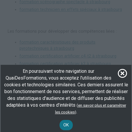
formation scénographe spectacle à strasbourg
formation technicien en effets spéciaux à strasbourg
Les formations pour développer des compétences liées :
formation caractéristiques des produits
pyrotechniques à strasbourg
formation certification artificier c4-t2 à strasbourg
formation certification artificier k3 à strasbourg
En poursuivant votre navigation sur
formation colorimétrie à strasbourg
QuaiDesFormations, vous acceptez l'utilisation des
formation gestes et postures de manutention à
cookies et technologies similaires. Ces derniers assurent le
strasbourg
bon fonctionnement de nos services, permettent de réaliser
formation histoire de l'art à strasbourg
des statistiques d'audience et de diffuser des publicités
formation manipulation de cartouches, de poudre à
adaptées à vos centres d'intérêts
(
en savoir plus et paramétrer
strasbourg
.
les cookies
)
formation manipulation de charges explosives à
strasbourg
OK
formation normes de sécurité à strasbourg