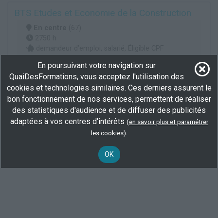
BTS Etudes et Economie de la Construction
En centre
(67)
2750 h
demandeur d’emploi, salarié, Éligible CPF
BAC+2
En poursuivant votre navigation sur
QuaiDesFormations, vous acceptez l'utilisation des
Plus d'informations
cookies et technologies similaires. Ces derniers assurent le
Bâtiment gros oeuvre
Btp conception organisation
bon fonctionnement de nos services, permettent de réaliser
Gestion commerciale
des statistiques d'audience et de diffuser des publicités
adaptées à vos centres d'intérêts
(
en savoir plus et paramétrer
.
les cookies
)
Voir toutes les formations
OK