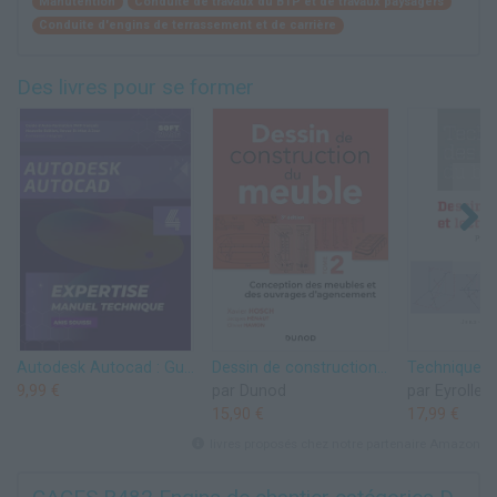
Manutention
Conduite de travaux du BTP et de travaux paysagers
Conduite d'engins de terrassement et de carrière
Des livres pour se former
Autodesk Autocad : Guide d'Auto-Formation, Dessin 2D et 3D. Autocad Logiciel Licence Français Architecture, Autocad Pour les Nuls & Expert Autocad mep ... Pour Les Ingénieurs En Génie Civil t. 4)
Dessin de construction du meuble - Tome 2 - Conception des meubles et des ouvrages d'agencement: Conception des meubles et des ouvrages d'agencement
9,99 €
par Dunod
par Eyrolles
15,90 €
17,99 €
livres proposés chez notre partenaire Amazon