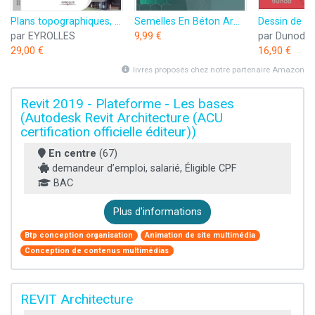
Plans topographiques, plans d'architecte et permis de construire & RT2012 : Détails de construction, Etudes de cas, Simulation & évaluation des performances énergétiques
Semelles En Béton Armé : Calcul Des Ouvrages En Béton Armé, Aide-Mémoire De Bureau d'Études Techniques, Conception, Modélisation, Ferraillage Et Formules ... à Pas : Bureau d'études techniques t. 8)
par EYROLLES
9,99 €
par Dunod
29,00 €
16,90 €
livres proposés chez notre partenaire Amazon
Revit 2019 - Plateforme - Les bases
(Autodesk Revit Architecture (ACU
certification officielle éditeur))
En centre
(67)
demandeur d’emploi, salarié, Éligible CPF
BAC
Plus d'informations
Btp conception organisation
Animation de site multimédia
Conception de contenus multimédias
REVIT Architecture