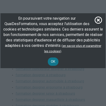
En poursuivant votre navigation sur
QuaiDesFormations, vous acceptez l'utilisation des
cookies et technologies similaires. Ces derniers assurent le
bon fonctionnement de nos services, permettent de réaliser
Ou consultez toutes les
formations en design industriel
.
des statistiques d'audience et de diffuser des publicités
adaptées à vos centres d'intérêts
(
en savoir plus et paramétrer
Ces recherches vous intéresseront aussi :
.
les cookies
)
formation chef de produits design à strasbourg
OK
formation chef de projet design à strasbourg
formation concepteur designer à strasbourg
formation designer à strasbourg
formation designer automobile à strasbourg
formation designer ergonome à strasbourg
formation designer junior à strasbourg
formation designer maquettiste à strasbourg
formation designer mobilier à strasbourg