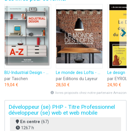
BU-Industrial Design - Anglais
Le monde des Lofts - Des intérieurs industriels entre fer et bois
par Taschen
par Editions du Layeur
par EYROLL
19,04 €
28,50 €
24,90 €
livres proposés chez notre partenaire Amazon
Développeur (se) PHP - Titre Professionnel
développeur (se) web et web mobile
En centre
(67)
1267 h