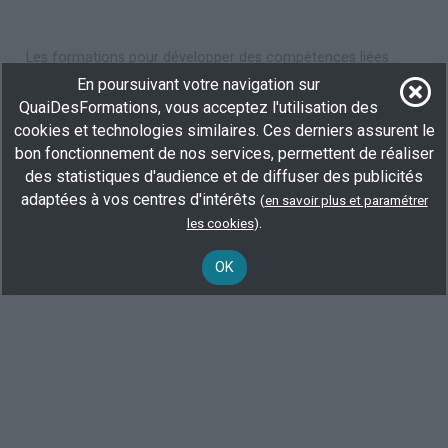
Les formations pour développer des compétences liées :
En poursuivant votre navigation sur
formation comptabilité générale à nantes
QuaiDesFormations, vous acceptez l'utilisation des
formation droit des sociétés à nantes
cookies et technologies similaires. Ces derniers assurent le
formation droit public à nantes
bon fonctionnement de nos services, permettent de réaliser
formation finances publiques à nantes
des statistiques d'audience et de diffuser des publicités
formation fiscalité à nantes
adaptées à vos centres d'intérêts
(
en savoir plus et paramétrer
.
formation management à nantes
les cookies
)
formation outils bureautiques à nantes
OK
formation techniques pédagogiques à nantes