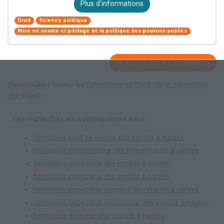
Plus d'informations
Droit
Science politique
Mise en oeuvre et pilotage de la politique des pouvoirs publics
Voir toutes les formations
Ou consultez toutes les
formations en contrôle et inspection
des impôts
.
Ces recherches vous intéresseront aussi :
formation chef de centre des impôts à nantes
formation conservateur des hypothèques à nantes
formation contrôleur des impôts à nantes
formation inspecteur des impôts à nantes
formation inspecteur principal des impôts à nantes
formation inspecteur vérificateur des impôts à nantes
formation receveur des impôts à nantes