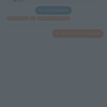
BAC
Plus d'informations
Action sociale
Art
Audiovisuel multimédia
Voir toutes les formations