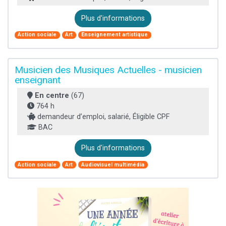
Plus d'informations
Action sociale
Art
Enseignement artistique
Musicien des Musiques Actuelles - musicien
enseignant
En centre
(67)
764 h
demandeur d’emploi, salarié, Éligible CPF
BAC
Plus d'informations
Action sociale
Art
Audiovisuel multimédia