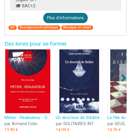
BAC+2
Plus d'informations
Art
Enseignement artistique
Musique et chant
Des livres pour se former
Métier : Réalisateur - Quand les maîtres du cinéma se racontent: Quand les maîtres du cinéma se racontent
Un directeur de théâtre
par Armand Colin
par SOLITAIRES INT
par SEUIL
13,90 €
14,00 €
14,76 €