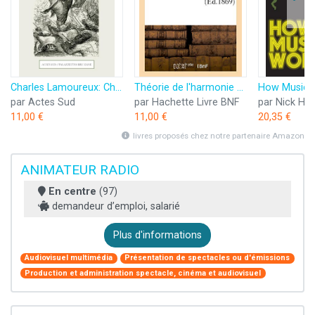
Charles Lamoureux: Chef d'orchestre et directeur musical au XIXe siècle
Théorie de l'harmonie à l'usage des chefs et directeurs de sociétés musicales
par Actes Sud
par Hachette Livre BNF
par Nick He
11,00 €
11,00 €
20,35 €
livres proposés chez notre partenaire Amazon
ANIMATEUR RADIO
En centre
(97)
demandeur d’emploi, salarié
Plus d'informations
Audiovisuel multimédia
Présentation de spectacles ou d'émissions
Production et administration spectacle, cinéma et audiovisuel