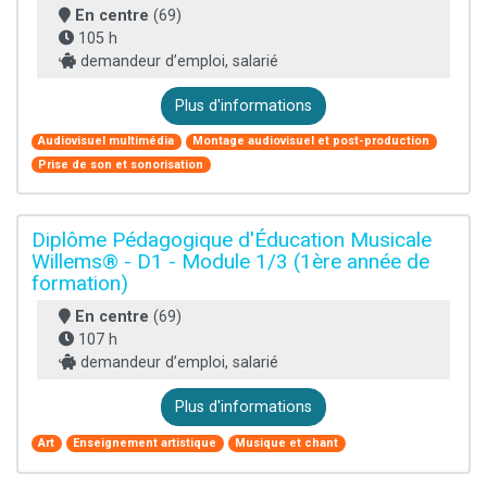
En centre
(69)
105 h
demandeur d’emploi, salarié
Plus d'informations
Audiovisuel multimédia
Montage audiovisuel et post-production
Prise de son et sonorisation
Diplôme Pédagogique d'Éducation Musicale
Willems® - D1 - Module 1/3 (1ère année de
formation)
En centre
(69)
107 h
demandeur d’emploi, salarié
Plus d'informations
Art
Enseignement artistique
Musique et chant