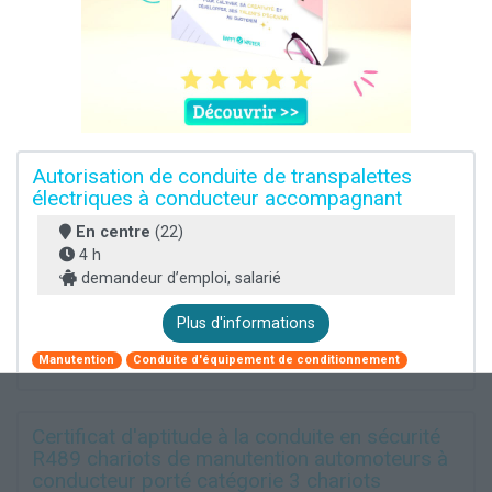
Autorisation de conduite de transpalettes
électriques à conducteur accompagnant
En centre
(22)
4 h
demandeur d’emploi, salarié
Plus d'informations
Manutention
Conduite d'équipement de conditionnement
Certificat d'aptitude à la conduite en sécurité
R489 chariots de manutention automoteurs à
conducteur porté catégorie 3 chariots