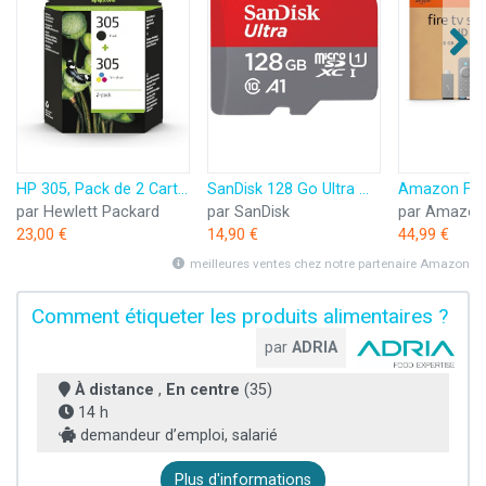
HP 305, Pack de 2 Cartouches d’Encre Originales, 6ZD17AE, Noir, Cyan, Jaune, Magenta
SanDisk 128 Go Ultra microSDXC, Carte micro sd + adaptateur SD (Pour Smartphone et Tablette, Video Full HDD, jusqu'à 140 Mo/s, UHS-I, La performance A1, Class 10, U1)
par Hewlett Packard
par SanDisk
par Amazon
23,00 €
14,90 €
44,99 €
meilleures ventes chez notre partenaire Amazon
Comment étiqueter les produits alimentaires ?
par
ADRIA
À distance
,
En centre
(35)
14 h
demandeur d’emploi, salarié
Plus d'informations