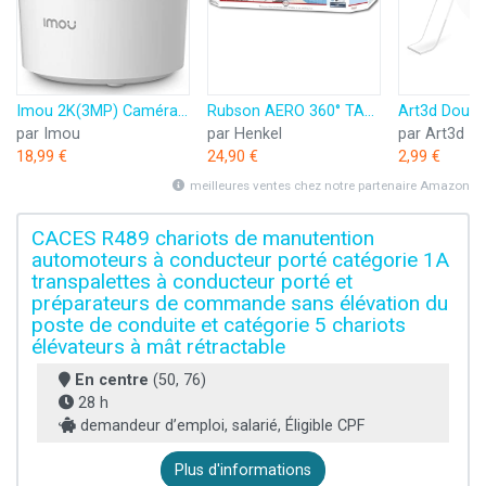
Imou 2K(3MP) Caméra Surveillance WiFi Intérieure Caméra 360° Connectée Smartphone avec Détection Humaine AI Suivi Intelligent Sirène Audio Bidirectionnel Compatible Alexa pour Bébé/Animaux
Rubson AERO 360° TAB, recharges en tabs neutres pour absorbeur d'humidité, ultra absorbantes et anti odeurs recharges pour déshumidificateurs AERO 360°, 6 x 450 g
par Imou
par Henkel
par Art3d
18,99 €
24,90 €
2,99 €
meilleures ventes chez notre partenaire Amazon
CACES R489 chariots de manutention
automoteurs à conducteur porté catégorie 1A
transpalettes à conducteur porté et
préparateurs de commande sans élévation du
poste de conduite et catégorie 5 chariots
élévateurs à mât rétractable
En centre
(50, 76)
28 h
demandeur d’emploi, salarié, Éligible CPF
Plus d'informations