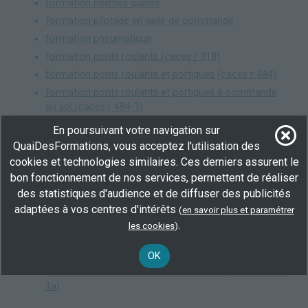
formation normes qualité
formation pilotage en salle de commande
formation pneumatique
formation ponts roulants (caces r 318)
formation ponts roulants et portiques (caces r 484)
formation ponts roulants et portiques à commande
au sol (caces r 484-1)
formation ponts roulants et portiques à commande
En poursuivant votre navigation sur
en cabine (caces r 484-2)
QuaiDesFormations, vous acceptez l'utilisation des
formation procédures de nettoyage et de désinfection
cookies et technologies similaires. Ces derniers assurent le
formation règles et consignes de sécurité
bon fonctionnement de nos services, permettent de réaliser
formation techniques de réglage de lignes de
des statistiques d'audience et de diffuser des publicités
conditionnement
adaptées à vos centres d'intérêts
(
en savoir plus et paramétrer
.
formation transpalettes à conducteur porté et
les cookies
)
préparateurs de commandes au sol (caces r 389-1)
OK
formation transpalettes et préparateurs sans élévation
du poste de conduite (h < ou = à 1,20 m) (caces r 489-
1a)