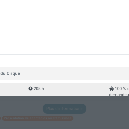
 du Cirque
205 h
100 % d
demandeur
Plus d'informations
Présentation de spectacles ou d'émissions