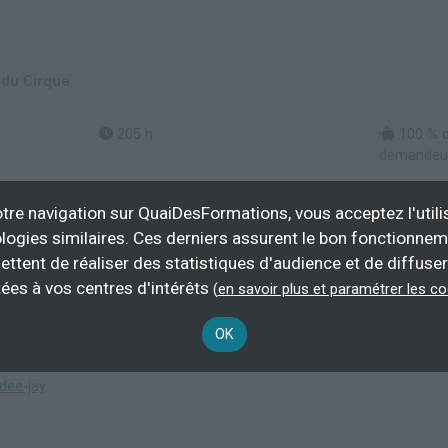
 du Cirque
205 h
100 % d
demandeur
Plus d'informations
tre navigation sur QuaiDesFormations, vous acceptez l'utili
logies similaires. Ces derniers assurent le bon fonctionne
Présentation de spectacles ou d'émissions
ettent de réaliser des statistiques d'audience et de diffuser
ées à vos centres d'intérêts
(
en savoir plus et paramétrer les c
OK
tant les
formations en animation musicale et scénique à Lille
.
dee-jay
.