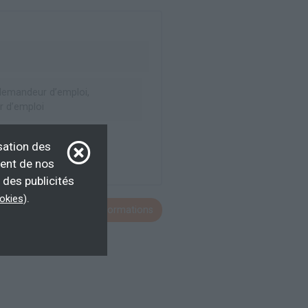
emandeur d’emploi,
 d’emploi
sation des
ment de nos
 des publicités
.
ookies
)
Voir toutes les formations