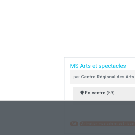
MS Arts et spectacles
par
Centre Régional des Arts
En centre
(59)
Art
Animation musicale et scénique