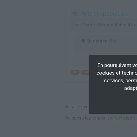
MS Arts et spectacles
par
Centre Régional des Arts
En centre
(59)
En poursuivant vo
cookies et techno
Art
Animation musicale et scénique
services, perm
adapt
Elargisez votre recherche en consul
Ou consultez toutes les
formations 