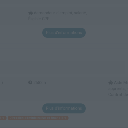
demandeur d’emploi, salarié,
Éligible CPF
Plus d'informations
.)
2582 h
Aide Mi
apprentis,
Contrat de
Plus d'informations
ère
Direction administrative et financière