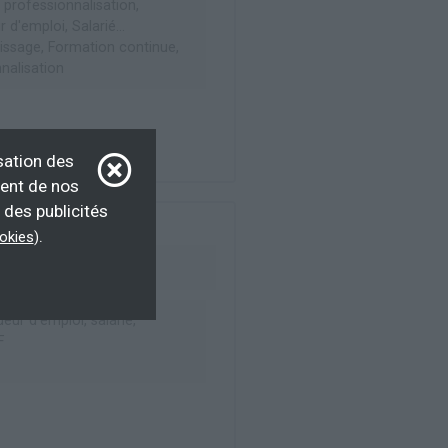
 professionnalisation,
d'emploi, Salarié...
ssage, Formation continue,
nalisation
sation des
ment de nos
 des publicités
.
ookies
)
ur d’emploi, salarié,
F