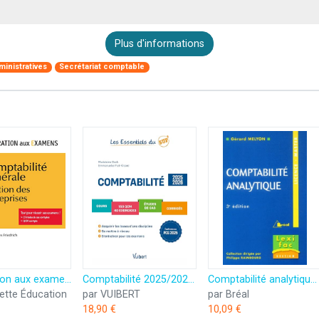
Plus d'informations
ministratives
Secrétariat comptable
Préparation aux examens - Comptabilité générale: Gestion des entreprises
Comptabilité 2025/2026: Cours - QCM - Exercices - Etudes de cas - Corrigés
Comptabilité analytique: Licence-Master
ette Éducation
par VUIBERT
par Bréal
18,90 €
10,09 €