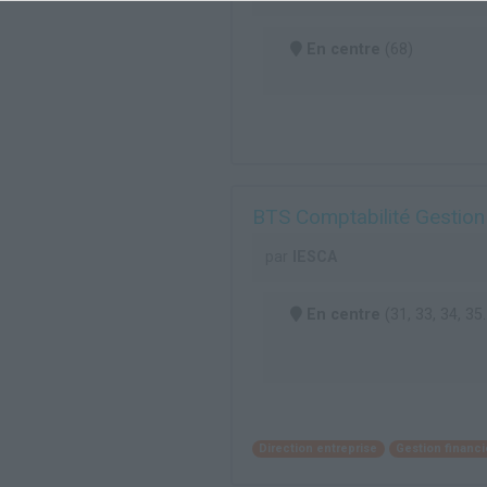
En centre
(68)
BTS Comptabilité Gestion
par
IESCA
En centre
(31, 33, 34, 35..
Direction entreprise
Gestion financi