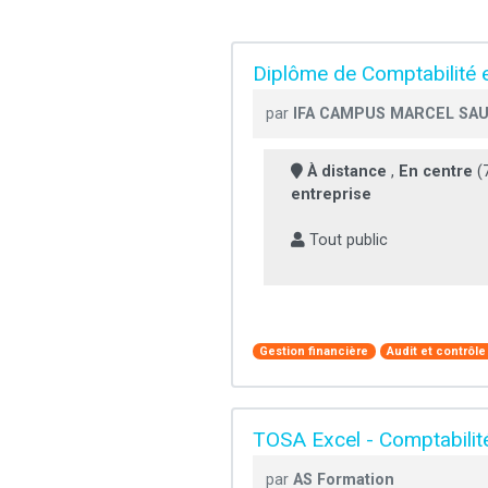
Diplôme de Comptabilité e
par
IFA CAMPUS MARCEL SA
À distance
,
En centre
(7
entreprise
Tout public
Gestion financière
Audit et contrôl
TOSA Excel - Comptabilité
par
AS Formation