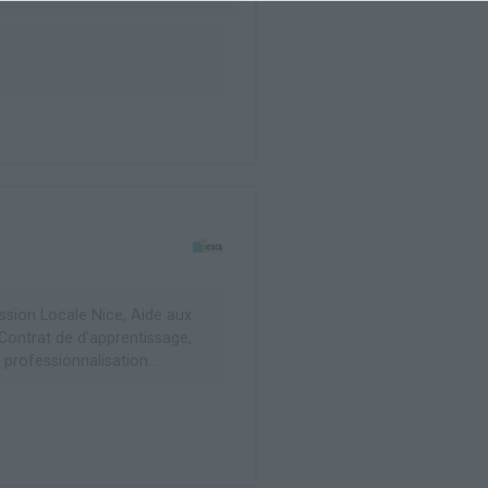
ssion Locale Nice, Aide aux
 Contrat de d'apprentissage,
 professionnalisation...