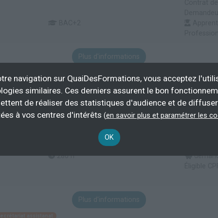
Contrat de
Demandeur 
BAC+2
Apprenti
Profession
Plus d'informations
ère
Comptabilité
tre navigation sur QuaiDesFormations, vous acceptez l'utili
logies similaires. Ces derniers assurent le bon fonctionne
ettent de réaliser des statistiques d'audience et de diffuser
et d'administration
ées à vos centres d'intérêts
(
en savoir plus et paramétrer les c
OK
280 h
demande
Éligible CP
Plus d'informations
ecrétariat assistanat