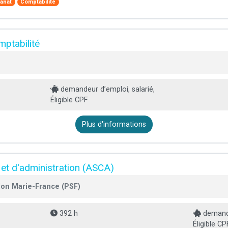
tanat
Comptabilité
mptabilité
demandeur d’emploi, salarié,
Éligible CPF
Plus d'informations
 et d'administration (ASCA)
llon Marie-France (PSF)
392 h
demande
Éligible CP