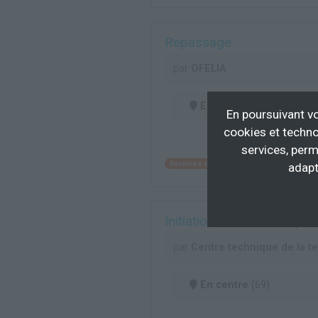
Repassage
par
OFELIA
En centre
(69)
En poursuivant vo
cookies et techno
services, perm
Services divers
Blanchisserie industr
adapt
Initiation au métier du p
par
Centre technique de la te
En centre
(69)