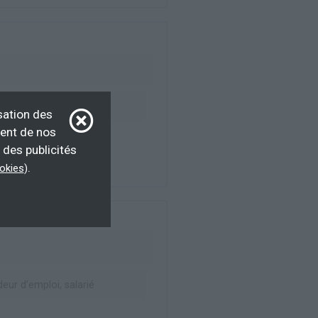
ur d’emploi, salarié
sation des
ment de nos
 des publicités
.
ookies
)
ur d’emploi, salarié