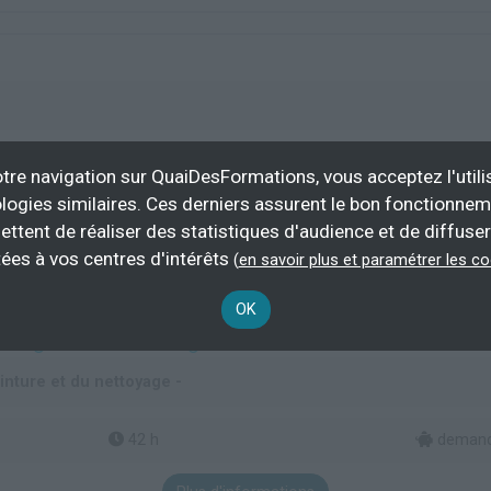
35 h
demande
tre navigation sur QuaiDesFormations, vous acceptez l'utili
logies similaires. Ces derniers assurent le bon fonctionne
Plus d'informations
ettent de réaliser des statistiques d'audience et de diffuser
ielle
ées à vos centres d'intérêts
(
en savoir plus et paramétrer les c
OK
ressing et formation réglementaire AM 2345
inture et du nettoyage -
42 h
demande