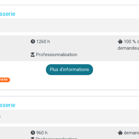
sserie
1260 h
100 % d
demandeur 
Professionnalisation
Plus d'informations
ielle
sserie
)
960 h
demande