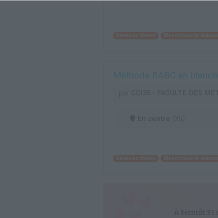
Services divers
Blanchisserie industr
Méthode RABC en blanchiss
par
CCI35 - FACULTE DES ME
En centre
(35)
Services divers
Blanchisserie industr