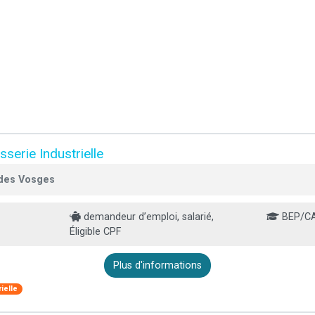
serie Industrielle
 des Vosges
demandeur d’emploi, salarié,
BEP/C
Éligible CPF
Plus d'informations
ielle