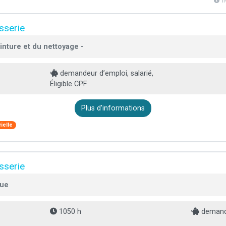
l
sserie
inture et du nettoyage -
demandeur d’emploi, salarié,
Éligible CPF
Plus d'informations
ielle
sserie
que
1050 h
demand