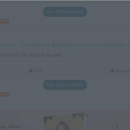
Plus d'informations
ielle
erie - Connaître et appliquer les bonnes pratiques d
TIERS SITE DE BRUZ KER LANN
14 h
demand
Plus d'informations
ielle