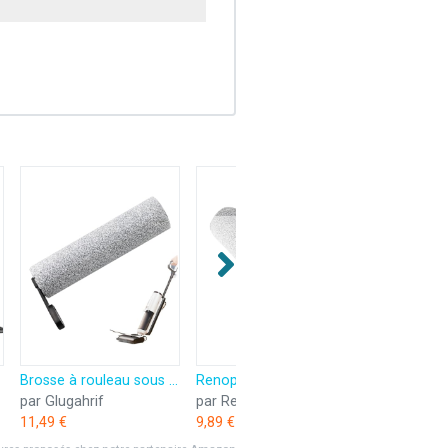
Brosse à rouleau sous vide, rouleaux de nettoyage doux - Housse sous vide - Tête de machine à laver pour sol - Partie lavable pour chambre à coucher - Installation facile
Renopfect Brosse à rouleaux sous vide, rouleaux de nettoyage doux - Housse sous vide, tête de machine à laver - Remplacement propre lavable pour et à sec
par Glugahrif
par Renopfect
11,49 €
9,89 €