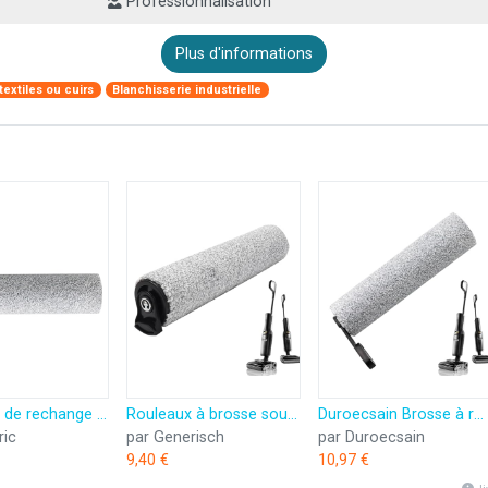
Professionnalisation
Plus d'informations
textiles ou cuirs
Blanchisserie industrielle
Rouleaux de rechange pour serpillère sous vide, tête de rechange pour balai d'aspirateur | Machine de nettoyage lavable et sèche de rechange pour salle de bain
Rouleaux à brosse souple - Fixation sous vide - Rouleau souple - Tête d'aspiration - Brosse de nettoyage de sol - Nettoyage lavable pour et à sec
Duroecsain Brosse à rouleau sous vide, rouleaux de nettoyage doux - Housse sous vide, brosse rouleau de nettoyage pour sol - Pièces de machine pour le sol pour bois dur - Installation facile
ric
par Generisch
par Duroecsain
9,40 €
10,97 €