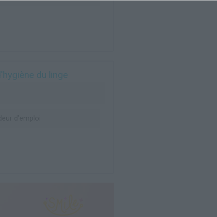
'hygiène du linge
eur d’emploi