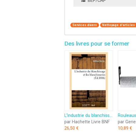
BEP/CAP
Services divers
Nettoyage d'articles 
Des livres pour se former
L'industrie du blanchissage et les blanchisseries...
par Hachette Livre BNF
par Gene
26,50 €
10,89 €