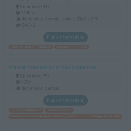
En centre
(94)
1190 h
demandeur d’emploi, salarié, Éligible CPF
BAC+2
Plus d'informations
Santé et secteur sanitaire
Analyses médicales
Master mention sciences cognitives
En centre
(75)
905 h
demandeur d’emploi
Plus d'informations
Sciences humaines
Communication
Management et ingénierie études, recherche et développement industriel