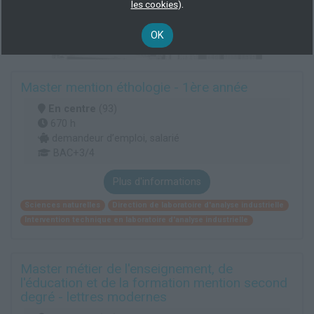
.
les cookies
)
OK
Master mention éthologie - 1ère année
En centre
(93)
670 h
demandeur d’emploi, salarié
BAC+3/4
Plus d'informations
Sciences naturelles
Direction de laboratoire d'analyse industrielle
Intervention technique en laboratoire d'analyse industrielle
Master métier de l'enseignement, de
l'éducation et de la formation mention second
degré - lettres modernes