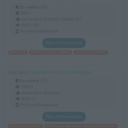
En centre
(94)
500 h
demandeur d’emploi, Éligible CPF
BAC+3/4
Professionnalisation
Plus d'informations
Médecine
Santé et secteur sanitaire
Sciences naturelles
Bachelor anatomo-cyto-pathologie
En centre
(75)
1283 h
demandeur d’emploi
BAC+2
Professionnalisation
Plus d'informations
Sciences naturelles
Direction de laboratoire d'analyse industrielle