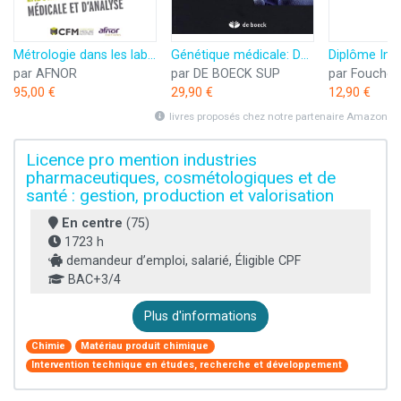
Métrologie dans les laboratoires de Biologie Médicale et d'Analyse
Génétique médicale: De la biologie à la pratique clinique
par AFNOR
par DE BOECK SUP
par Foucher
95,00 €
29,90 €
12,90 €
livres proposés chez notre partenaire Amazon
Licence pro mention industries
pharmaceutiques, cosmétologiques et de
santé : gestion, production et valorisation
En centre
(75)
1723 h
demandeur d’emploi, salarié, Éligible CPF
BAC+3/4
Plus d'informations
Chimie
Matériau produit chimique
Intervention technique en études, recherche et développement