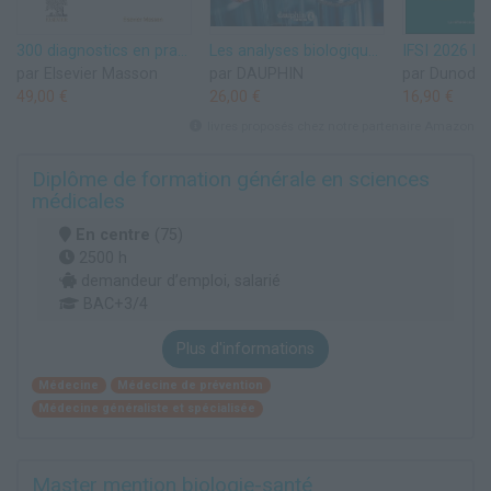
300 diagnostics en pratique médicale courante: Clinique, signes biologiques, bilan radiologique, prise en charge
Les analyses biologiques: Le guide-les conseils
par Elsevier Masson
par DAUPHIN
par Dunod
49,00 €
26,00 €
16,90 €
livres proposés chez notre partenaire Amazon
Diplôme de formation générale en sciences
médicales
En centre
(75)
2500 h
demandeur d’emploi, salarié
BAC+3/4
Plus d'informations
Médecine
Médecine de prévention
Médecine généraliste et spécialisée
Master mention biologie-santé