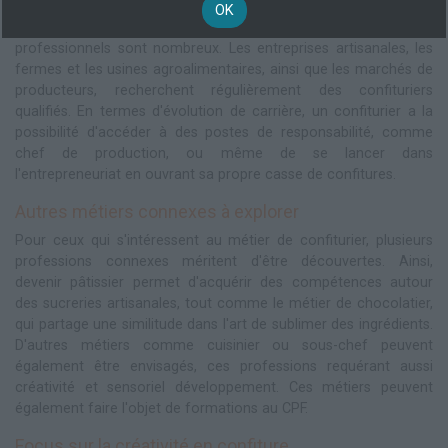
OK
Une fois la formation confiturier CPF achevée, les débouchés
professionnels sont nombreux. Les entreprises artisanales, les
fermes et les usines agroalimentaires, ainsi que les marchés de
producteurs, recherchent régulièrement des confituriers
qualifiés. En termes d'évolution de carrière, un confiturier a la
possibilité d'accéder à des postes de responsabilité, comme
chef de production, ou même de se lancer dans
l'entrepreneuriat en ouvrant sa propre casse de confitures.
Autres métiers connexes à explorer
Pour ceux qui s'intéressent au métier de confiturier, plusieurs
professions connexes méritent d'être découvertes. Ainsi,
devenir pâtissier permet d'acquérir des compétences autour
des sucreries artisanales, tout comme le métier de chocolatier,
qui partage une similitude dans l'art de sublimer des ingrédients.
D'autres métiers comme cuisinier ou sous-chef peuvent
également être envisagés, ces professions requérant aussi
créativité et sensoriel développement. Ces métiers peuvent
également faire l'objet de formations au CPF.
Focus sur la créativité en confiture