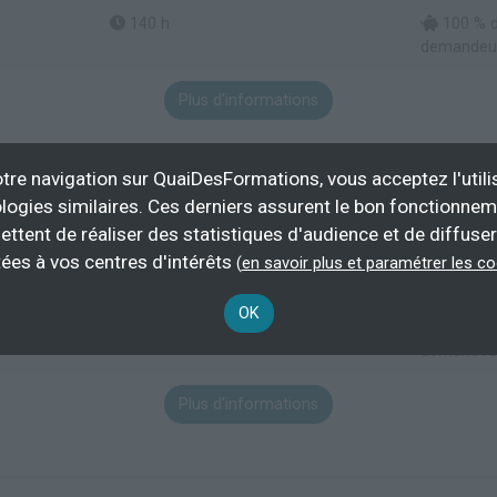
140 h
100 % d
demandeur
Plus d'informations
tre navigation sur QuaiDesFormations, vous acceptez l'utili
logies similaires. Ces derniers assurent le bon fonctionne
s du transport routier (19Q06620075_4_09)
ettent de réaliser des statistiques d'audience et de diffuser
ées à vos centres d'intérêts
(
en savoir plus et paramétrer les c
çaise BOUSCAREN
OK
140 h
100 % d
demandeur
Plus d'informations