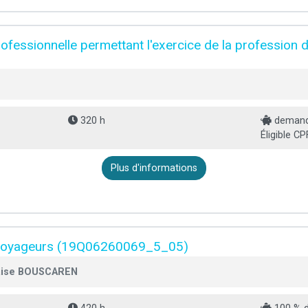
rofessionnelle permettant l'exercice de la profession
320 h
demande
Éligible CP
Plus d'informations
e voyageurs (19Q06260069_5_05)
çaise BOUSCAREN