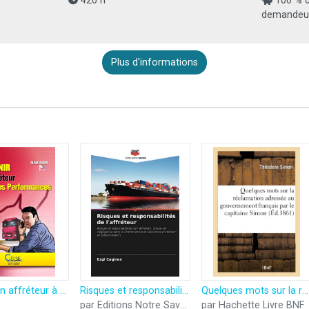
420 h
100 % d
demandeur
Plus d'informations
Devenir un affréteur à hautes performances
Risques et responsabilités de l'affréteur: Risques et responsabilités de l'affréteur, clause de négligence dans la charte-partie et assurance protection et indemnisation
Quelques mots sur la réclamation adressée au gouvernement français par le capitaine Simon
par Editions Notre Savoir
par Hachette Livre BNF