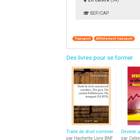
En centre
(34)
BEP/CAP
Transport
Affrètement transport
Des livres pour se former
Traité de droit commercial maritime. Des gens. Du contrat d'affrètement. Du transport des passagers
par Hachette Livre BNF
par Celse