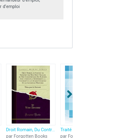
emandeur d’emploi,
 d’emploi
Droit Romain, Du Contrat de Transport Par Mer; Droit Français, Du Fret Considéré Dans Ses Rapports Avec l'Abandon, l'Affrètement, La Contribution Aux ... Thèse Pour Le Doctorat (Classic Reprint)
Traité de Droit Commercial Maritime, Vol. 3: Traité des Gens de Mer, Traité du Contrat d'Affrètement, du Transport des Passagers par Mer, (Commentaire ... Comparé), Commentaire de la Loi du 29 Jan
par Forgotten Books
par Forgotten Books