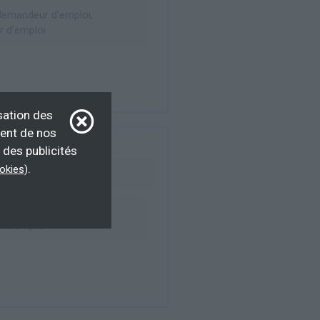
emandeur d’emploi,
 d’emploi
sation des
ment de nos
 des publicités
.
ookies
)
emandeur d’emploi,
 d’emploi