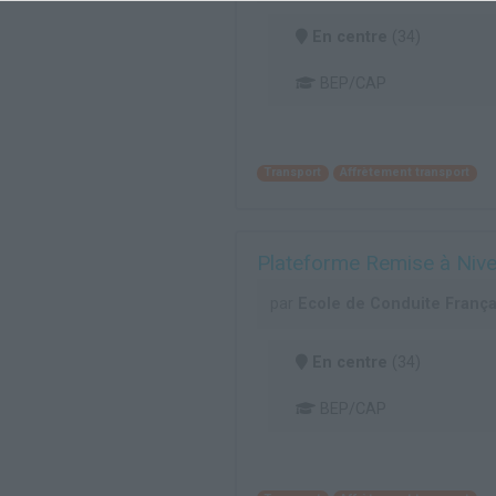
En centre
(34)
BEP/CAP
Transport
Affrètement transport
Plateforme Remise à Niv
par
Ecole de Conduite Fran
En centre
(34)
BEP/CAP