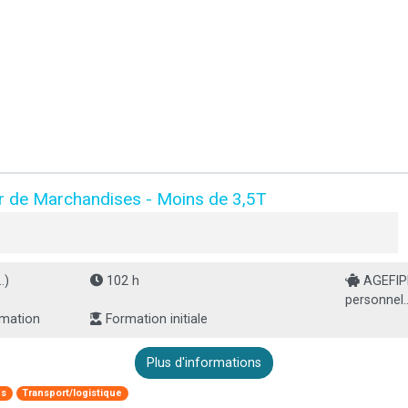
r de Marchandises - Moins de 3,5T
.)
102 h
AGEFIPH
personnel..
rmation
Formation initiale
Plus d'informations
es
Transport/logistique