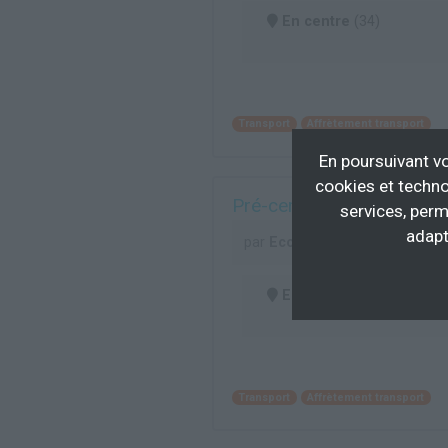
En centre
(34)
Transport
Affrètement transport
En poursuivant vo
cookies et techno
Pré-certification Métier
services, perm
adapt
par
Ecole de Conduite Fran
En centre
(34)
Transport
Affrètement transport