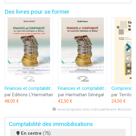
Des livres pour se former
Finances et comptabilité des collectivités territoriales au Sénégal
Finances et comptabilité des collectivités territoriales au Sénégal
par Editions L'Harmattan
par Harmattan Sénégal
par Territori
48,00 €
42,50 €
24,50 €
livres proposés chez notre partenaire Amazon
Comptabilité des immobilisations
En centre
(75)