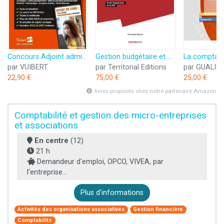
Concours Adjoint administratif d'État et territorial - Préparation rapide et complète à toutes les épreuves ! - Annales 2023 incluses: Catégorie C - ... - Concours 2024-2025 - Tout le cours en audio
Gestion budgétaire et comptable des collectivités territoriales: Guide d’application de la M57
par VUIBERT
par Territorial Editions
par GUALIN
22,90 €
75,00 €
25,00 €
livres proposés chez notre partenaire Amazon
Comptabilité et gestion des micro-entreprises
et associations
En centre
(12)
21 h
Demandeur d'emploi, OPCO, VIVEA, par
l'entreprise...
Plus d'informations
Activités des organisations associatives
Gestion financière
Comptabilité