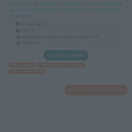
DESJEPS spécialité animation socio-éducative
ou culturelle mention direction de structure et
de projet
En centre
(21)
1221 h
demandeur d’emploi, salarié, Éligible CPF
BAC+3/4
Plus d'informations
Action sociale
Activite physique et sportive
Développement local
Voir toutes les formations