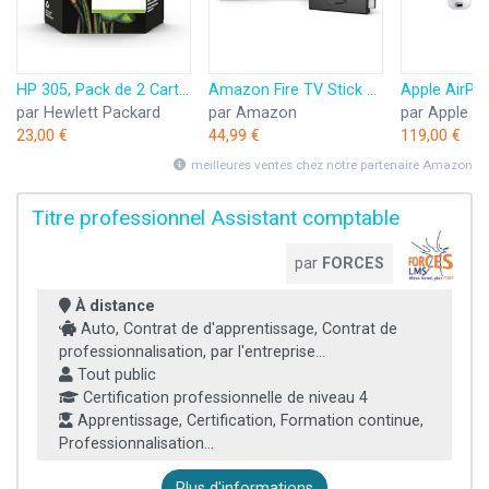
HP 305, Pack de 2 Cartouches d’Encre Originales, 6ZD17AE, Noir, Cyan, Jaune, Magenta
Amazon Fire TV Stick HD (Nouvelle génération) | TV gratuite et en direct, télécommande vocale Alexa, contrôle de la maison connectée, streaming HD
par Hewlett Packard
par Amazon
par Apple
23,00 €
44,99 €
119,00 €
meilleures ventes chez notre partenaire Amazon
Titre professionnel Assistant comptable
par
FORCES
À distance
Auto, Contrat de d'apprentissage, Contrat de
professionnalisation, par l'entreprise...
Tout public
Certification professionnelle de niveau 4
Apprentissage, Certification, Formation continue,
Professionnalisation...
Plus d'informations