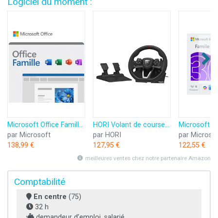
Logiciel du moment :
Microsoft Office Famille 2024 | Code d'activation envoyé par email
HORI Volant de course APEX pour Playstation 5, Playstation 4 et PC - Licence officielle Sony
par Microsoft
par HORI
par Microso
138,99 €
127,95 €
122,55 €
meilleures ventes chez notre partenaire Amazon
Comptabilité
En centre
(75)
32 h
demandeur d’emploi, salarié