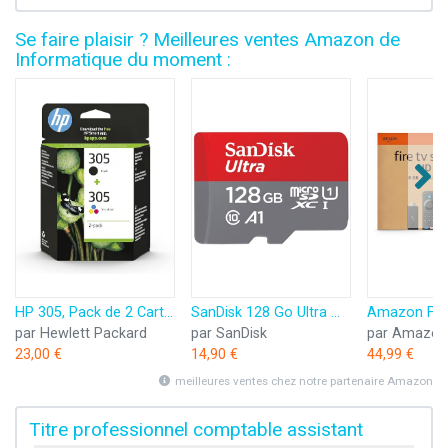
Se faire plaisir ? Meilleures ventes Amazon de
Informatique du moment :
HP 305, Pack de 2 Cartouches d’Encre Originales, 6ZD17AE, Noir, Cyan, Jaune, Magenta
SanDisk 128 Go Ultra microSDXC, Carte micro sd + adaptateur SD (Pour Smartphone et Tablette, Video Full HDD, jusqu'à 140 Mo/s, UHS-I, La performance A1, Class 10, U1)
par Hewlett Packard
par SanDisk
par Amazon
23,00 €
14,90 €
44,99 €
meilleures ventes chez notre partenaire Amazon
Titre professionnel comptable assistant