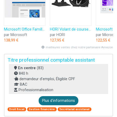
Microsoft Office Famille 2024 | Code d'activation envoyé par email
HORI Volant de course APEX pour Playstation 5, Playstation 4 et PC - Licence officielle Sony
par Microsoft
par HORI
par Microso
138,99 €
127,95 €
122,55 €
meilleures ventes chez notre partenaire Amazon
Titre professionnel comptable assistant
En centre
(83)
840 h
demandeur d’emploi, Éligible CPF
BAC
Professionnalisation
Plus d'informations
Droit fiscal
Gestion financière
Secrétariat assistanat