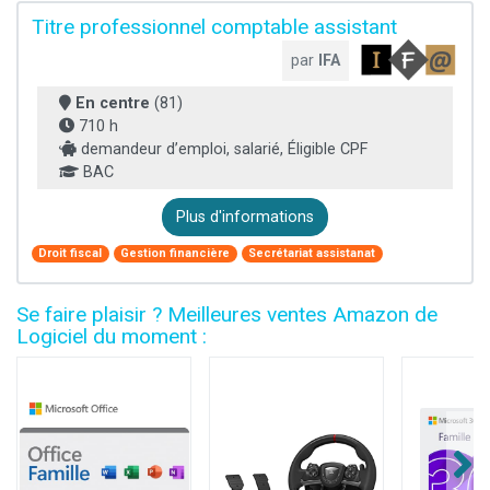
Titre professionnel comptable assistant
par
IFA
En centre
(81)
710 h
demandeur d’emploi, salarié, Éligible CPF
BAC
Plus d'informations
Droit fiscal
Gestion financière
Secrétariat assistanat
Se faire plaisir ? Meilleures ventes Amazon de
Logiciel du moment :