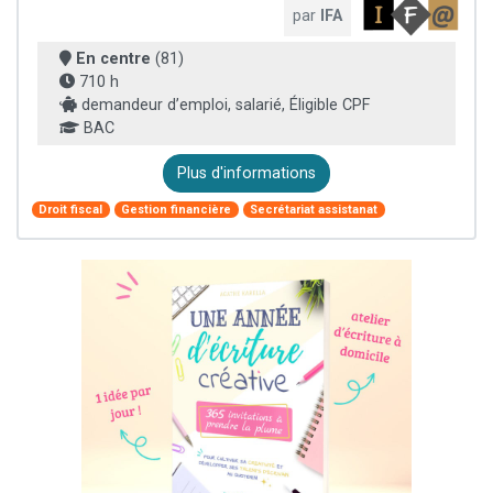
par
IFA
En centre
(81)
710 h
demandeur d’emploi, salarié, Éligible CPF
BAC
Plus d'informations
Droit fiscal
Gestion financière
Secrétariat assistanat