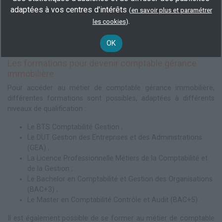
offres, de négocier les tarifs avec les compagnies d'assurance
adaptées à vos centres d'intérêts
(
en savoir plus et paramétrer
et de choisir les contrats les plus avantageux pour l'entreprise. Il
.
les cookies
)
devra également s'assurer que les biens immobiliers sont
correctement couverts et que les primes d'assurance sont
OK
payées à temps.
Les formations pour devenir comptable gérance
immobilière
Pour accéder au métier de comptable gérance immobilière,
différentes formations sont possibles, adaptées à différents
niveaux de qualification :
Le BTS Comptabilité Gestion ;
Le DUT Gestion des Entreprises et des Administrations
(GEA) ;
La Licence Professionnelle Métiers de la Comptabilité et
de la Gestion ;
Le Bachelor en Comptabilité et Gestion des Organisations
(BAC+3) ;
Le Master en Comptabilité Contrôle et Audit (BAC+5).
Il est également possible de se former au métier de comptable