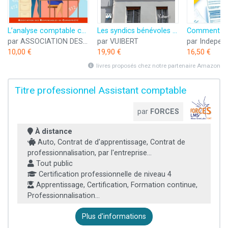
L’analyse comptable compte par compte
Les syndics bénévoles en copropriété: Maîtriser les aspects juridiques, comptables, financiers… et satisfaire les obligations d’hygiène et de sécurité d’une copropriété
par ASSOCIATION DES RESPONSABLES DE COPROPRIETE
par VUIBERT
10,00 €
19,90 €
16,50 €
livres proposés chez notre partenaire Amazon
Titre professionnel Assistant comptable
par
FORCES
À distance
Auto, Contrat de d'apprentissage, Contrat de
professionnalisation, par l'entreprise...
Tout public
Certification professionnelle de niveau 4
Apprentissage, Certification, Formation continue,
Professionnalisation...
Plus d'informations