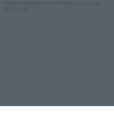
Elargisez votre recherche en consultant les
formations en
Saône-et-Loire
.