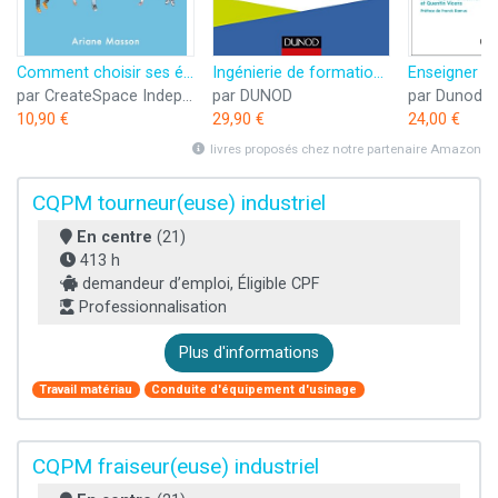
Comment choisir ses études et son métier: Orientation scolaire et professionnelle
Ingénierie de formation - 5e éd. -Intégrez les nouveaux modes de formation dans votre pédagogie: Intégrez les nouveaux modes de formation dans votre pédagogie
par CreateSpace Independent Publishing Platform
par DUNOD
par Dunod
10,90 €
29,90 €
24,00 €
livres proposés chez notre partenaire Amazon
CQPM tourneur(euse) industriel
En centre
(21)
413 h
demandeur d’emploi, Éligible CPF
Professionnalisation
Plus d'informations
Travail matériau
Conduite d'équipement d'usinage
CQPM fraiseur(euse) industriel