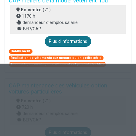
CAP métiers de la mode, vêtement flou
En centre
(71)
1170 h
demandeur d’emploi, salarié
BEP/CAP
Plus d'informations
Habillement
Réalisation de vêtements sur mesure ou en petite série
Assemblage - montage de vêtements et produits textiles
CAP maintenance des véhicules option
voitures particulières
En centre
(71)
720 h
demandeur d’emploi, salarié
BEP/CAP
Plus d'informations