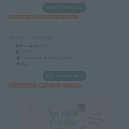
Plus d'informations
Travail matériau
Chaudronnerie - tôlerie
Bac pro logistique
En centre
(71)
1200 h
demandeur d’emploi, salarié
BAC
Plus d'informations
Génie industriel
Manutention
Transport