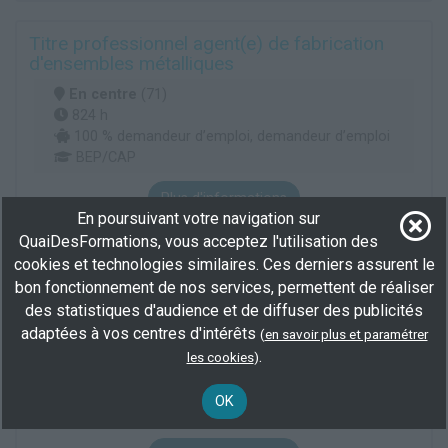
Titre professionnel agent(e) de fabrication
d'ensembles métalliques
En centre
(71)
824 h
100 % demandeur d’emploi, demandeur d’emploi
BEP/CAP
Plus d'informations
En poursuivant votre navigation sur
Bâtiment gros oeuvre
Matériau produit chimique
Travail matériau
QuaiDesFormations, vous acceptez l'utilisation des
cookies et technologies similaires. Ces derniers assurent le
bon fonctionnement de nos services, permettent de réaliser
CAP accompagnant éducatif petite enfance
des statistiques d'audience et de diffuser des publicités
(AEPE)
adaptées à vos centres d'intérêts
(
en savoir plus et paramétrer
En centre
(71)
.
les cookies
)
1150 h
100 % demandeur d’emploi, demandeur d’emploi
OK
BEP/CAP