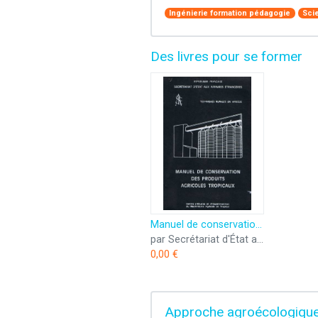
Ingénierie formation pédagogie
Sci
Des livres pour se former
Manuel de conservation des produits agricoles tropicaux : Et en particulier des céréales (Techniques rurales en Afrique)
par Secrétariat d'État aux affaires étrangères
0,00 €
Approche agroécologique 