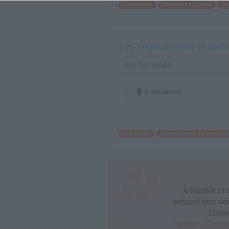
Commerce
Commerce / vente
Ge
Les financements (à dista
par
Formindis
À distance
Immobilier
Management de projet i