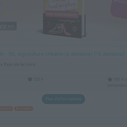
ale - SIL Agriculture Urbaine (à distance) (?á distance)
s Pays de la Loire
720 h
100 % d
demandeur
Plus d'informations
mmerce
Economie