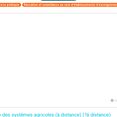
ence politique
Éducation et surveillance au sein d'établissements d'enseigneme
l
des systèmes agricoles (à distance) (?á distance)