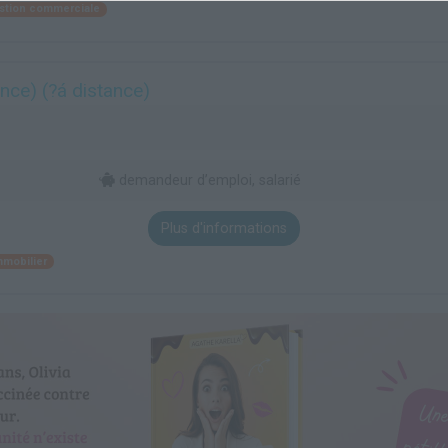
stion commerciale
nce) (?á distance)
demandeur d’emploi, salarié
Plus d'informations
mmobilier