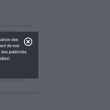
emandeur d’emploi,
 d’emploi
sation des
ment de nos
 des publicités
.
ookies
)
gers Le Fresne
ur d’emploi, Éligible CPF