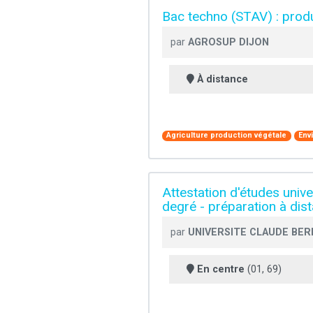
Bac techno (STAV) : prod
par
AGROSUP DIJON
À distance
Agriculture production végétale
Env
Attestation d'études unive
degré - préparation à di
par
UNIVERSITE CLAUDE BER
En centre
(01, 69)