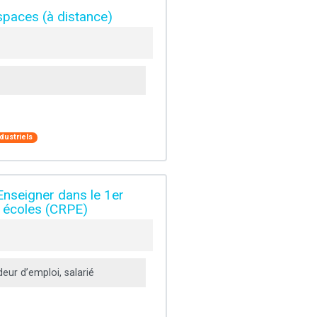
spaces (à distance)
dustriels
 Enseigner dans le 1er
s écoles (CRPE)
ur d’emploi, salarié