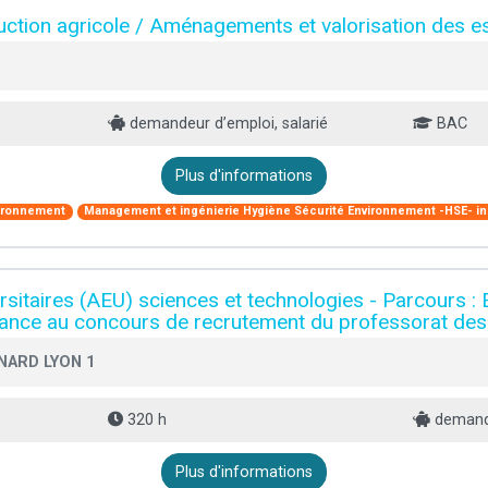
uction agricole / Aménagements et valorisation des e
demandeur d’emploi, salarié
BAC
Plus d'informations
ironnement
Management et ingénierie Hygiène Sécurité Environnement -HSE- in
rsitaires (AEU) sciences et technologies - Parcours :
stance au concours de recrutement du professorat de
NARD LYON 1
320 h
demande
Plus d'informations