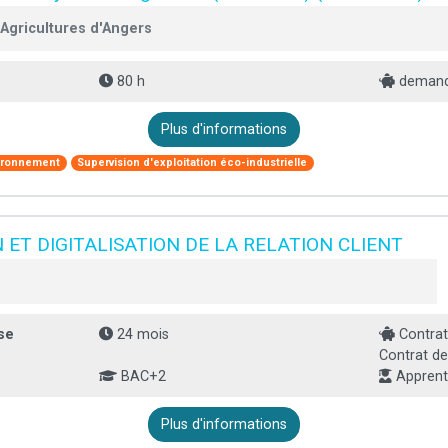
'Agricultures d'Angers
80 h
demande
Plus d'informations
ironnement
Supervision d'exploitation éco-industrielle
 ET DIGITALISATION DE LA RELATION CLIENT
se
24 mois
Contrat
Contrat de
BAC+2
Apprenti
Plus d'informations