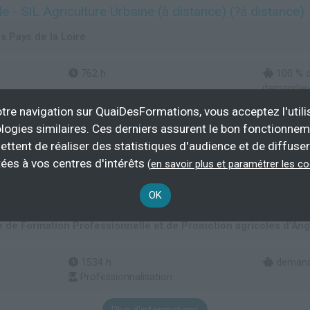
ale - SIL Agriculture Urbaine (à distance) (?á distance)
s Pays de la Loire
762 h
100 % d
demandeur
tre navigation sur QuaiDesFormations, vous acceptez l'utili
Plus d'informations
logies similaires. Ces derniers assurent le bon fonctionne
ettent de réaliser des statistiques d'audience et de diffuser
mmerce
Economie
ées à vos centres d'intérêts
(
en savoir plus et paramétrer les c
OK
cologique (à distance) (?á distance)
 de Formation Professionnelle et de Promotion agricoles d'An
1534 h
demande
Professionnalisation