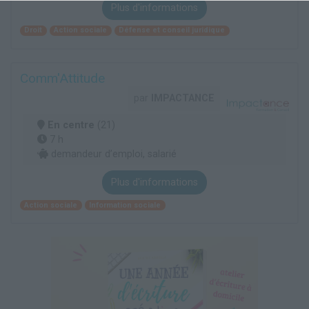
Plus d'informations
Droit
Action sociale
Défense et conseil juridique
Comm'Attitude
par
IMPACTANCE
En centre
(21)
7 h
demandeur d’emploi, salarié
Plus d'informations
Action sociale
Information sociale