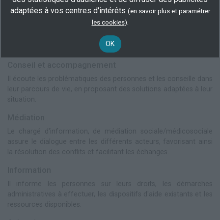
adaptées à vos centres d'intérêts
(
en savoir plus et paramétrer
Accueil et orientation
.
les cookies
)
Le chargé d'information, de médiation sociale/médicosociale
accueille les personnes en demande d'aide et les oriente vers
OK
les structures, services et professionnels compétents.
Conseil et accompagnement
Il écoute les problématiques des personnes et les conseille dans
leur parcours de vie, en proposant des solutions adaptées à leur
situation.
Médiation
Le chargé d'information, de médiation sociale/médicosociale
assure le dialogue entre les différents acteurs, favorisant ainsi
la résolution des conflits et facilitant les échanges.
Information
Il informe les personnes sur leurs droits, les démarches
administratives à effectuer, les dispositifs d'aide existants et les
ressources disponibles.