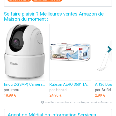
Se faire plaisir ? Meilleures ventes Amazon de
Maison du moment :
Imou 2K(3MP) Caméra Surveillance WiFi Intérieure Caméra 360° Connectée Smartphone avec Détection Humaine AI Suivi Intelligent Sirène Audio Bidirectionnel Compatible Alexa pour Bébé/Animaux
Rubson AERO 360° TAB, recharges en tabs neutres pour absorbeur d'humidité, ultra absorbantes et anti odeurs recharges pour déshumidificateurs AERO 360°, 6 x 450 g
par Imou
par Henkel
par Art3d
18,99 €
24,90 €
2,99 €
meilleures ventes chez notre partenaire Amazon
Agent de Médiation Information Services