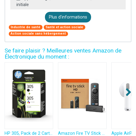
initiale
Plus d'informations
Industrie de santé
Santé et action sociale
Action sociale sans hébergement
Se faire plaisir ? Meilleures ventes Amazon de
Électronique du moment :
HP 305, Pack de 2 Cartouches d’Encre Originales, 6ZD17AE, Noir, Cyan, Jaune, Magenta
Amazon Fire TV Stick HD (Nouvelle génération) | TV gratuite et en direct, télécommande vocale Alexa, contrôle de la maison connectée, streaming HD