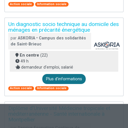
Action sociale
Information sociale
Un diagnostic socio technique au domicile des
ménages en précarité énergétique
par
ASKORIA • Campus des solidarités
de Saint-Brieuc
En centre
(22)
49 h
demandeur d’emploi, salarié
Plus d'informations
Action sociale
Information sociale
Diplôme d'Université Médecine tropicale et
méditerranéenne - Santé internationale à
Montpellier
par
Service Formation Continue de