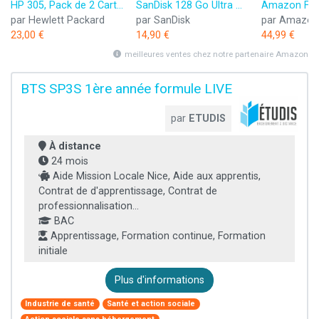
HP 305, Pack de 2 Cartouches d’Encre Originales, 6ZD17AE, Noir, Cyan, Jaune, Magenta
SanDisk 128 Go Ultra microSDXC, Carte micro sd + adaptateur SD (Pour Smartphone et Tablette, Video Full HDD, jusqu'à 140 Mo/s, UHS-I, La performance A1, Class 10, U1)
par Hewlett Packard
par SanDisk
par Amazon
23,00 €
14,90 €
44,99 €
meilleures ventes chez notre partenaire Amazon
BTS SP3S 1ère année formule LIVE
par
ETUDIS
À distance
24 mois
Aide Mission Locale Nice, Aide aux apprentis,
Contrat de d'apprentissage, Contrat de
professionnalisation...
BAC
Apprentissage, Formation continue, Formation
initiale
Plus d'informations
Industrie de santé
Santé et action sociale