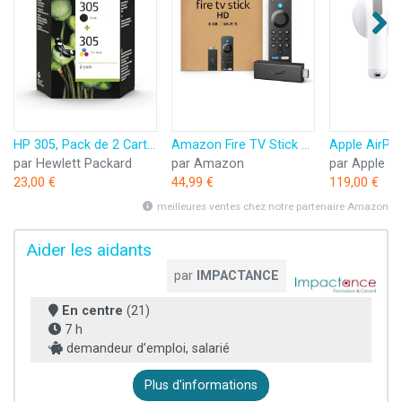
HP 305, Pack de 2 Cartouches d’Encre Originales, 6ZD17AE, Noir, Cyan, Jaune, Magenta
Amazon Fire TV Stick HD (Nouvelle génération) | TV gratuite et en direct, télécommande vocale Alexa, contrôle de la maison connectée, streaming HD
par Hewlett Packard
par Amazon
par Apple
23,00 €
44,99 €
119,00 €
meilleures ventes chez notre partenaire Amazon
Aider les aidants
par
IMPACTANCE
En centre
(21)
7 h
demandeur d’emploi, salarié
Plus d'informations