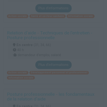
Plus d'informations
Action sociale
Santé et secteur sanitaire
Information sociale
Relation d'aide - Techniques de l'entretien -
Posture professionnelle
En centre
(31, 34, 66)
40 h
demandeur d’emploi, salarié
Plus d'informations
Action sociale
Développement personnel et professionnel
Information sociale
Posture professionnelle - les fondamentaux
de la relation d'aide
En centre
(31, 34, 66)