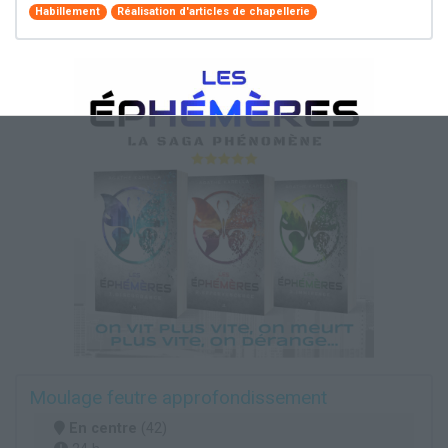
Habillement
Réalisation d'articles de chapellerie
Moulage feutre approfondissement
En centre
(42)