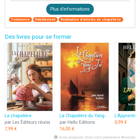
Plus d'informations
Commerce
Habillement
Réalisation d'articles de chapellerie
Des livres pour se former
La chapelière
La Chapelière du Yang-Tsé
par Les Éditeurs réunis
par Hello Editions
0,99 €
7,99 €
16,00 €
livres proposés chez notre partenaire Amazon