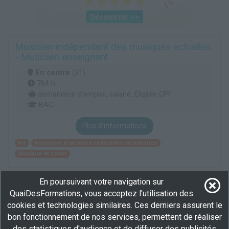
Musicien indépendant des musiques actuelles
- Musicien enseignant
En centre
(31)
764 h
demandeur d’emploi, salarié, Éligible CPF
BAC
Plus d'informations
Art
Animation d'activités culturelles ou ludiques
Musique et chant
En poursuivant votre navigation sur
Musicien des musiques actuelles - Pro Tools :
QuaiDesFormations, vous acceptez l'utilisation des
maîtriser l'enregistrement et le mixage
cookies et technologies similaires. Ces derniers assurent le
En centre
(31)
bon fonctionnement de nos services, permettent de réaliser
30 h
des statistiques d'audience et de diffuser des publicités