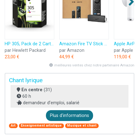
HP 305, Pack de 2 Cartouches d’Encre Originales, 6ZD17AE, Noir, Cyan, Jaune, Magenta
Amazon Fire TV Stick HD (Nouvelle génération) | TV gratuite et en direct, télécommande vocale Alexa, contrôle de la maison connectée, streaming HD
par Hewlett Packard
par Amazon
par Apple
23,00 €
44,99 €
119,00 €
meilleures ventes chez notre partenaire Amazon
Chant lyrique
En centre
(31)
60 h
demandeur d’emploi, salarié
Plus d'informations
Art
Enseignement artistique
Musique et chant