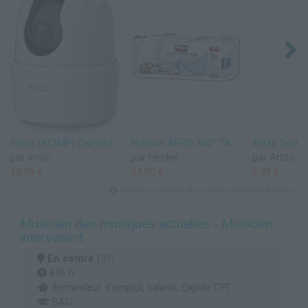
Imou 2K(3MP) Caméra Surveillance WiFi Intérieure Caméra 360° Connectée Smartphone avec Détection Humaine AI Suivi Intelligent Sirène Audio Bidirectionnel Compatible Alexa pour Bébé/Animaux
Rubson AERO 360° TAB, recharges en tabs neutres pour absorbeur d'humidité, ultra absorbantes et anti odeurs recharges pour déshumidificateurs AERO 360°, 6 x 450 g
par Imou
par Henkel
par Art3d
18,99 €
24,90 €
2,99 €
meilleures ventes chez notre partenaire Amazon
Musicien des musiques actuelles - Musicien
intervenant
En centre
(31)
836 h
demandeur d’emploi, salarié, Éligible CPF
BAC