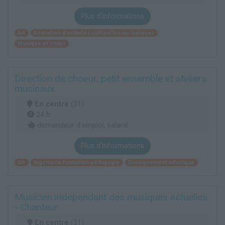
Plus d'informations
Art
Animation d'activités culturelles ou ludiques
Musique et chant
Direction de choeur, petit ensemble et ateliers
musicaux
En centre
(31)
24 h
demandeur d’emploi, salarié
Plus d'informations
Art
Ingénierie formation pédagogie
Enseignement artistique
Musicien indépendant des musiques actuelles
- Chanteur
En centre
(31)