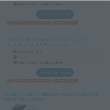
demandeur d’emploi, salarié
Plus d'informations
Art
Enseignement artistique
Musique et chant
Cycle court de formation aux musiques
vivaces - Chant & Piano / Jazz
En centre
(31)
162 h
demandeur d’emploi, salarié
Plus d'informations
Art
Enseignement artistique
Musique et chant
Se faire plaisir ? Meilleures ventes Amazon de
Maison du moment :