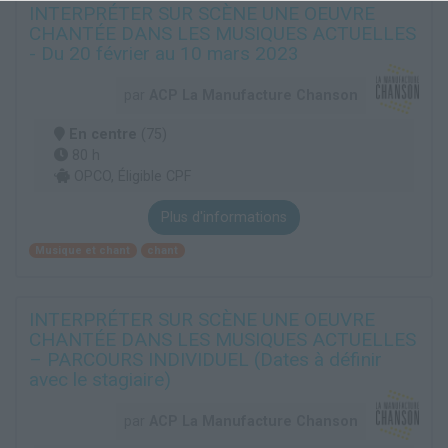
INTERPRÉTER SUR SCÈNE UNE OEUVRE
CHANTÉE DANS LES MUSIQUES ACTUELLES
- Du 20 février au 10 mars 2023
par
ACP La Manufacture Chanson
En centre
(75)
80 h
OPCO, Éligible CPF
Plus d'informations
Musique et chant
chant
INTERPRÉTER SUR SCÈNE UNE OEUVRE
CHANTÉE DANS LES MUSIQUES ACTUELLES
– PARCOURS INDIVIDUEL (Dates à définir
avec le stagiaire)
par
ACP La Manufacture Chanson