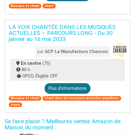
Musique et chant
chant
LA VOIX CHANTÉE DANS LES MUSIQUES
ACTUELLES – PARCOURS LONG - Du 30
janvier au 16 mai 2023
par
ACP La Manufacture Chanson
En centre
(75)
80 h
OPCO, Éligible CPF
Plus d'informations
Musique et chant
Chant dans les musiques actuelles amplifiées
chant
Se faire plaisir ? Meilleures ventes Amazon de
Maison du moment :