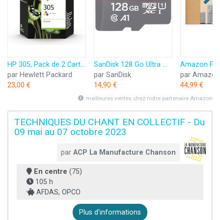
HP 305, Pack de 2 Cartouches d’Encre Originales, 6ZD17AE, Noir, Cyan, Jaune, Magenta
SanDisk 128 Go Ultra microSDXC, Carte micro sd + adaptateur SD (Pour Smartphone et Tablette, Video Full HDD, jusqu'à 140 Mo/s, UHS-I, La performance A1, Class 10, U1)
par Hewlett Packard
par SanDisk
par Amazon
23,00 €
14,90 €
44,99 €
meilleures ventes chez notre partenaire Amazon
TECHNIQUES DU CHANT EN COLLECTIF - Du
09 mai au 07 octobre 2023
par
ACP La Manufacture Chanson
En centre
(75)
105 h
AFDAS, OPCO
Plus d'informations