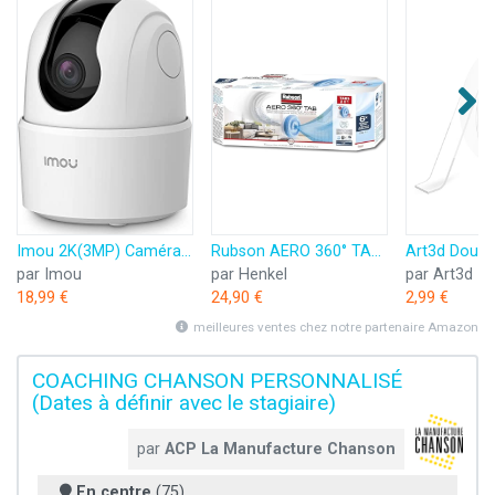
Imou 2K(3MP) Caméra Surveillance WiFi Intérieure Caméra 360° Connectée Smartphone avec Détection Humaine AI Suivi Intelligent Sirène Audio Bidirectionnel Compatible Alexa pour Bébé/Animaux
Rubson AERO 360° TAB, recharges en tabs neutres pour absorbeur d'humidité, ultra absorbantes et anti odeurs recharges pour déshumidificateurs AERO 360°, 6 x 450 g
par Imou
par Henkel
par Art3d
18,99 €
24,90 €
2,99 €
meilleures ventes chez notre partenaire Amazon
COACHING CHANSON PERSONNALISÉ
(Dates à définir avec le stagiaire)
par
ACP La Manufacture Chanson
En centre
(75)