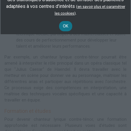
artistes, tels que des chefs d'orchestre, des
adaptées à vos centres d'intérêts
(
en savoir plus et paramétrer
instrumentistes et des metteurs en scène, pour créer des
.
les cookies
)
performances exceptionnelles.
Se former en continu :
Les chanteurs lyriques contre-
OK
ténors doivent constamment travailler sur leur voix et leur
technique vocale, participer à des masterclasses et suivre
des cours de perfectionnement pour développer leur
talent et améliorer leurs performances.
Par exemple, un chanteur lyrique contre-ténor pourrait être
amené à interpréter le rôle principal dans un opéra classique tel
que "Julius Caesar" de Haendel. Il devra travailler avec le
metteur en scène pour donner vie au personnage, maîtriser les
différentres arias et participer aux répétitions avec l'orchestre.
Ce processus exige des compétences en interprétation, une
maîtrise des techniques vocales spécifiques et une capacité à
travailler en équipe.
Formation et études
Pour devenir chanteur lyrique contre-ténor, une formation
approfondie est nécessaire. Plusieurs voies d'études sont